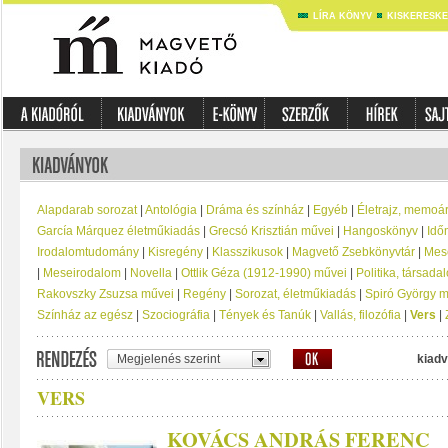
LÍRA KÖNYV
KISKERESK
Alapdarab sorozat
|
Antológia
|
Dráma és színház
|
Egyéb
|
Életrajz, memoá
García Márquez életműkiadás
|
Grecsó Krisztián művei
|
Hangoskönyv
|
Idő
Irodalomtudomány
|
Kisregény
|
Klasszikusok
|
Magvető Zsebkönyvtár
|
Mese
|
Meseirodalom
|
Novella
|
Ottlik Géza (1912-1990) művei
|
Politika, társad
Rakovszky Zsuzsa művei
|
Regény
|
Sorozat, életműkiadás
|
Spiró György 
Színház az egész
|
Szociográfia
|
Tények és Tanúk
|
Vallás, filozófia
|
Vers
|
Megjelenés szerint
kiadv
VERS
KOVÁCS ANDRÁS FERENC