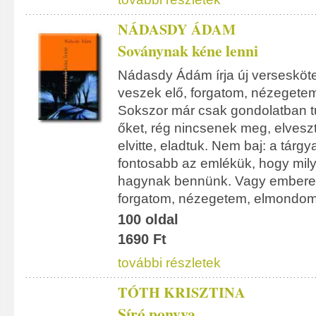
NÁDASDY ÁDAM
Soványnak kéne lenni
Nádasdy Ádám írja új versesköte
veszek elő, forgatom, nézegete
Sokszor már csak gondolatban 
őket, rég nincsenek meg, elvesz
elvitte, eladtuk. Nem baj: a tárgy
fontosabb az emlékük, hogy mil
hagynak bennünk. Vagy emberek
forgatom, nézegetem, elmondom
100 oldal
1690 Ft
további részletek
TÓTH KRISZTINA
Síró ponyva