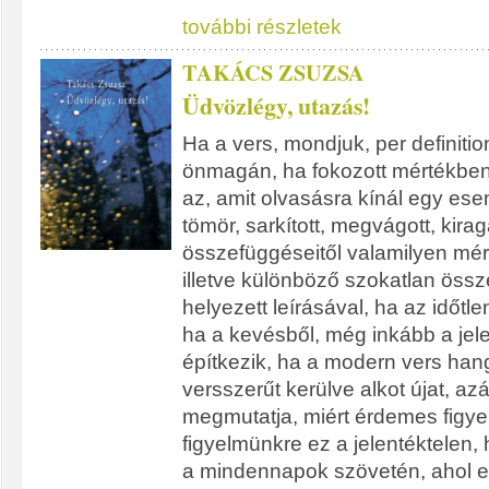
további részletek
TAKÁCS ZSUZSA
Üdvözlégy, utazás!
Ha a vers, mondjuk, per definiti
önmagán, ha fokozott mértékbe
az, amit olvasásra kínál egy ese
tömör, sarkított, megvágott, kirag
összefüggéseitől valamilyen mér
illetve különböző szokatlan öss
helyezett leírásával, ha az idő
ha a kevésből, még inkább a jel
építkezik, ha a modern vers ha
versszerűt kerülve alkot újat, azá
megmutatja, miért érdemes figy
figyelmünkre ez a jelentéktelen, ha
a mindennapok szövetén, ahol e