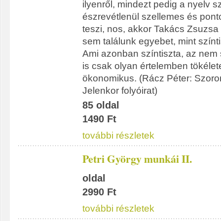
ilyenről, mindezt pedig a nyelv s
észrevétlenül szellemes és pon
teszi, nos, akkor Takács Zsuzsa
sem találunk egyebet, mint színti
Ami azonban színtiszta, az nem st
is csak olyan értelemben tökélet
ökonomikus. (Rácz Péter: Szoro
Jelenkor folyóirat)
85 oldal
1490 Ft
további részletek
Petri György munkái II.
oldal
2990 Ft
további részletek