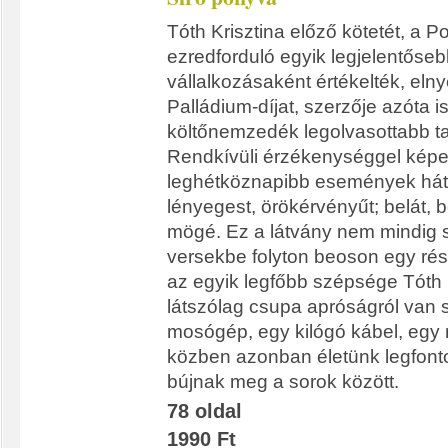
Tóth Krisztina előző kötetét, a P
ezredforduló egyik legjelentőse
vállalkozásaként értékelték, eln
Palládium-díjat, szerzője azóta is 
költőnemzedék legolvasottabb tag
Rendkívüli érzékenységgel kép
leghétköznapibb események hátt
lényegest, örökérvényűt; belát, b
mögé. Ez a látvány nem mindig s
versekbe folyton beoson egy rés
az egyik legfőbb szépsége Tóth K
látszólag csupa apróságról van 
mosógép, egy kilógó kábel, eg
közben azonban életünk legfont
bújnak meg a sorok között.
78 oldal
1990 Ft