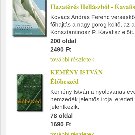
Hazatérés Hellászból - Kavafis
Kovács András Ferenc verseskö
főhajtás a nagy görög költő, az a
Konsztantinosz P. Kavafisz előtt.
200 oldal
2490 Ft
további részletek
KEMÉNY ISTVÁN
Élőbeszéd
Kemény István a nyolcvanas év
nemzedék jelentős írója, eredeti 
jelentkezik.
78 oldal
1690 Ft
további részletek