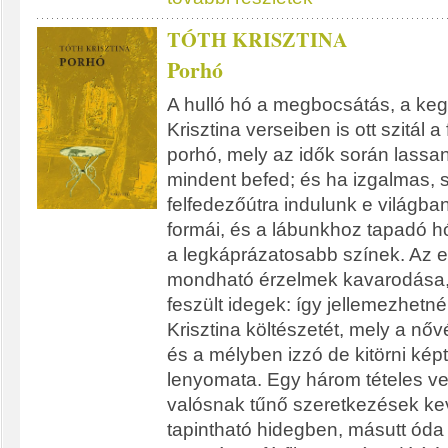
TÓTH KRISZTINA
Porhó
A hulló hó a megbocsátás, a keg
Krisztina verseiben is ott szitál a
porhó, mely az idők során lassan
mindent befed; és ha izgalmas, 
felfedezőútra indulunk e világba
formái, és a lábunkhoz tapadó h
a legkáprázatosabb színek. Az elf
mondható érzelmek kavarodása,
feszült idegek: így jellemezhetn
Krisztina költészetét, mely a nő
és a mélyben izzó de kitörni ké
lenyomata. Egy három tételes ve
valósnak tűnő szeretkezések ke
tapintható hidegben, másutt óda 