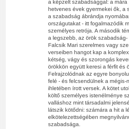
a képzelt szabadsággal: a mára 
hetvenes évek gyermekei ők, a s
a szabadság ábrándja nyomában
országutakat - itt fogalmazódik 
személyes retrója. A második té
a legszebb, az örök szabadság-
Falcsik Mari szerelmes vagy sze
verseiben hangot kap a komplex
kétség, vágy és szorongás kever
örökkön együtt keresi a férfit és
Felrajzolódnak az egyre bonyol
felé - és felcsendülnek a mégis
ihletében írott versek. A kötet u
költő személyes istenélménye sz
valláshoz mint társadalmi jelen
látszik kötődni: számára a hit a 
elkötelezettségében megnyilvánu
szabadsága.