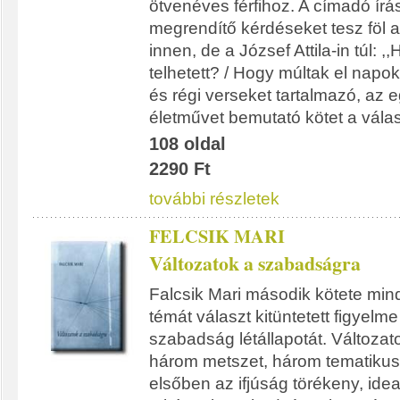
ötvenéves férfihoz. A címadó írá
megrendítő kérdéseket tesz föl a
innen, de a József Attila-in túl: 
telhetett? / Hogy múltak el napok
és régi verseket tartalmazó, az 
életművet bemutató kötet a vála
108 oldal
2290 Ft
további részletek
FELCSIK MARI
Változatok a szabadságra
Falcsik Mari második kötete min
témát választ kitüntetett figyelme
szabadság létállapotát. Változa
három metszet, három tematikus
elsőben az ifjúság törékeny, ide