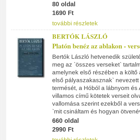
80 oldal
1690 Ft
további részletek
BERTÓK LÁSZLÓ
Platón benéz az ablakon - ver
Bertók László hetvenedik születé
meg az `összes verseket` tartal
amelynek első részében a költő á
első pályaszakasznak` nevezett 
termését, a Hóból a lábnyom és 
villamos című kötetek verseit olv
vallomása szerint ezekből a vers
`mit csináltam és hogyan ötvené
660 oldal
2990 Ft
további részletek