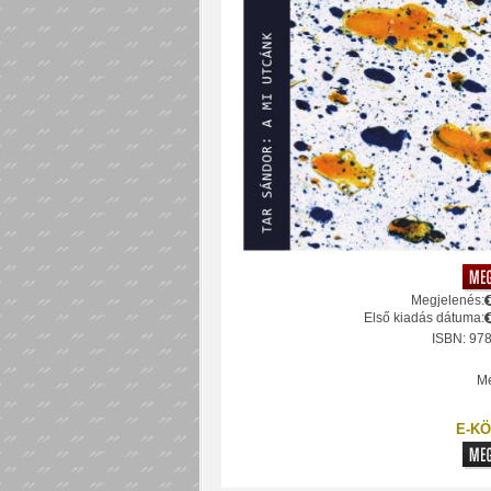
Megjelenés:
Első kiadás dátuma:
ISBN: 97
Mé
E-KÖ