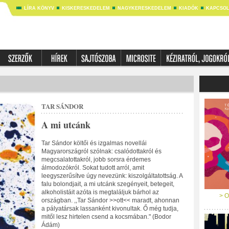
LÍRA KÖNYV
KISKERESKEDELEM
NAGYKERESKEDELEM
KIADÓK
KAPCSOL
TAR SÁNDOR
A mi utcánk
Tar Sándor költői és izgalmas novellái
Magyarországról szólnak: csalódottakról és
megcsalatottakról, jobb sorsra érdemes
álmodozókról. Sokat tudott arról, amit
leegyszerűsítve úgy nevezünk: kiszolgáltatottság. A
falu bolondjait, a mi utcánk szegényeit, betegeit,
alkoholistáit azóta is megtaláljuk bárhol az
> O
országban. ,,Tar Sándor >>ott<< maradt, ahonnan
a pályatársak lassanként kivonultak. Ő még tudja,
mitől lesz hirtelen csend a kocsmában." (Bodor
Ádám)