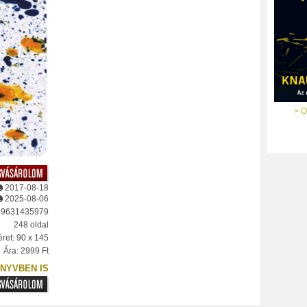
> O
2017-08-18
2025-08-06
89631435979
248 oldal
ret: 90 x 145
Ára: 2999 Ft
NYVBEN IS