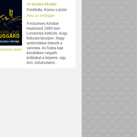
Az éjszaka iskolája
Fordította: Kúnos László
Alku az ördöggel
A húszéves Kristian
Hadeland 1985-ben
Londonba költözik, hogy
fotózást tanuljon. Nagy
ambíciókkal érkezik a
városba, és hiába kap
lvasson bele!
kezdetben negatív
kritikákat a képeire, úgy
érzi, művészként...