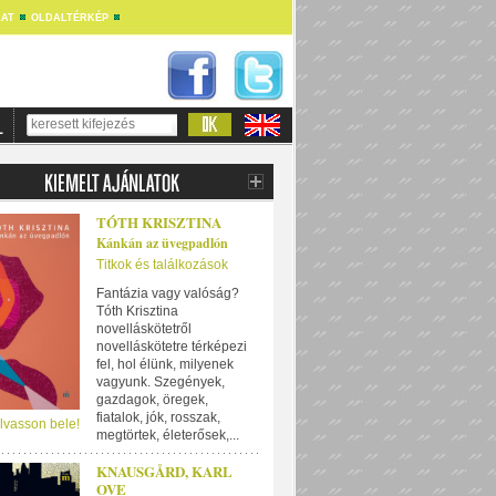
AT
OLDALTÉRKÉP
TÓTH KRISZTINA
Kánkán az üvegpadlón
Titkok és találkozások
Fantázia vagy valóság?
Tóth Krisztina
novelláskötetről
novelláskötetre térképezi
fel, hol élünk, milyenek
vagyunk. Szegények,
gazdagok, öregek,
fiatalok, jók, rosszak,
lvasson bele!
megtörtek, életerősek,...
KNAUSGÅRD, KARL
OVE