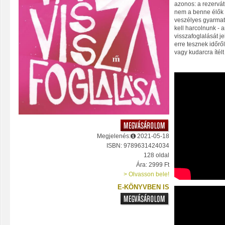
azonos: a rezervát
nem a benne élők
veszélyes gyarmato
kell harcolnunk -
visszafoglalását je
erre tesznek időrő
vagy kudarcra ítélt
Megjelenés:
2021-05-18
ISBN: 9789631424034
128 oldal
Ára: 2999 Ft
> Olvasson bele!
E-KÖNYVBEN IS