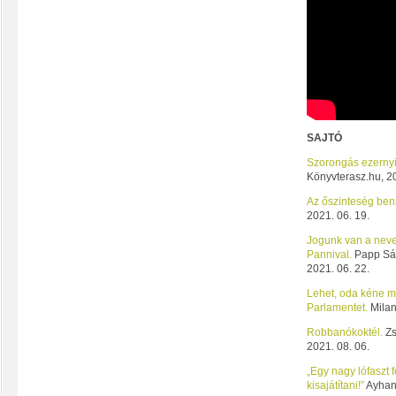
SAJTÓ
Szorongás ezernyi
Könyvterasz.hu, 20
Az őszinteség benn
2021. 06. 19.
Jogunk van a nev
Pannival.
Papp Sán
2021. 06. 22.
Lehet, oda kéne m
Parlamentet.
Milan
Robbanókoktél.
Zs
2021. 08. 06.
„Egy nagy lófaszt 
kisajátítani!”
Ayhan 