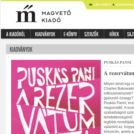
LÍRA KÖNYV
KISKERESK
PUSKÁS PANNI
A rezervátum
Milyen lehet egy r
Charles Bukowskiv
lottószelvénynek? 
gyászoló özvegy? É
Puskás Panni; érzé
megrendítő. A rez
szabadságról szól
lehetetlenségéről.
legtöbb novellájáb
valamint az, hogya
könyvcím, amely a 