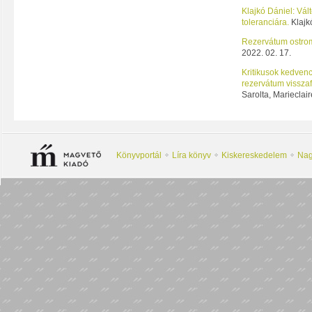
Klajkó Dániel: Vál
toleranciára.
Klajkó
Rezervátum ostrom
2022. 02. 17.
Kritikusok kedvenc
rezervátum visszaf
Sarolta, Marieclair
Könyvportál
Líra könyv
Kiskereskedelem
Nag