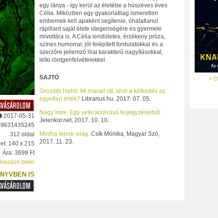
egy lánya - így kerül az életébe a húszéves éves
Célia. Miközben egy gyakorlatilag ismeretlen
embernek kell apaként segítenie, óhatatlanul
rápillant saját élete idegenségére és gyermeki
mivoltára is. A Célia lendületes, érzékeny próza,
színes humorral, jól felépített fordulatokkal és a
szerzőre jellemző lírai karakterű nagyításokkal,
lelki röntgenfelvételekkel.
SAJTÓ
> O
Grozdits Hahó: Mi marad ott, ahol a kétkedés az
egyetlen érték?
Librarius.hu, 2017. 07. 05.
Nagy Imre: Egy veteránolvasó feljegyzéseiből.
2017-05-31
Jelenkor.net, 2017. 10. 10.
89631435245
Mintha lenne világ.
Csík Mónika, Magyar Szó,
312 oldal
2017. 11. 23.
et: 140 x 215
Ára: 3699 Ft
lvasson bele!
NYVBEN IS