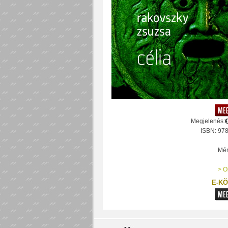
Megjelenés:
ISBN: 97
Mér
> O
E-KÖ