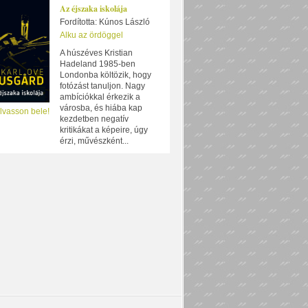
Az éjszaka iskolája
Fordította: Kúnos László
Alku az ördöggel
A húszéves Kristian
Hadeland 1985-ben
Londonba költözik, hogy
fotózást tanuljon. Nagy
ambíciókkal érkezik a
városba, és hiába kap
lvasson bele!
kezdetben negatív
kritikákat a képeire, úgy
érzi, művészként...