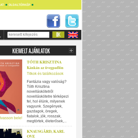
AT
OLDALTÉRKÉP
TÓTH KRISZTINA
Kánkán az üvegpadlón
Titkok és találkozások
Fantázia vagy valóság?
Tóth Krisztina
novelláskötetről
novelláskötetre térképezi
fel, hol élünk, milyenek
vagyunk. Szegények,
gazdagok, öregek,
fiatalok, jók, rosszak,
lvasson bele!
megtörtek, életerősek,...
KNAUSGÅRD, KARL
OVE