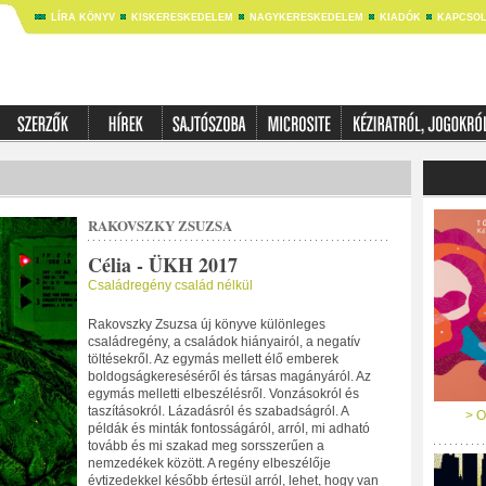
LÍRA KÖNYV
KISKERESKEDELEM
NAGYKERESKEDELEM
KIADÓK
KAPCSOL
RAKOVSZKY ZSUZSA
Célia - ÜKH 2017
Családregény család nélkül
Rakovszky Zsuzsa új könyve különleges
családregény, a családok hiányairól, a negatív
töltésekről. Az egymás mellett élő emberek
boldogságkereséséről és társas magányáról. Az
egymás melletti elbeszélésről. Vonzásokról és
taszításokról. Lázadásról és szabadságról. A
> O
példák és minták fontosságáról, arról, mi adható
tovább és mi szakad meg sorsszerűen a
nemzedékek között. A regény elbeszélője
évtizedekkel később értesül arról, lehet, hogy van