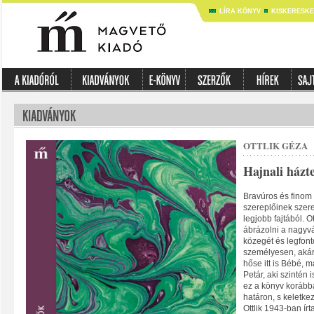
LÍRA KÖNYV
KISKERESK
OTTLIK GÉZA
Hajnali házt
Bravúros és finom
szereplőinek szere
legjobb fajtából. O
ábrázolni a nagyv
közegét és legfont
személyesen, akár
hőse itt is Bébé, 
Petár, aki szintén 
ez a könyv korábba
határon, s keletke
Ottlik 1943-ban ír