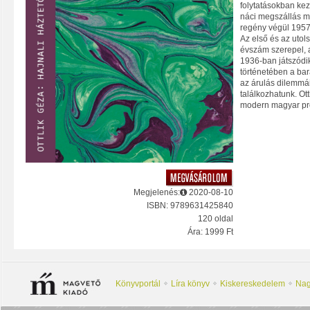
folytatásokban kez
náci megszállás mi
regény végül 1957-
Az első és az utols
évszám szerepel, 
1936-ban játszódik
történetében a bar
az árulás dilemmái
találkozhatunk. Ot
modern magyar pró
Megjelenés:
2020-08-10
ISBN: 9789631425840
120 oldal
Ára: 1999 Ft
Könyvportál
Líra könyv
Kiskereskedelem
Nag