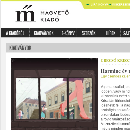
LÍRA KÖNYV
KISKERESK
GRECSÓ KRISZ
Harminc év 
Egy csendes kale
Vajon a család jel
időben, vagy mind
küzdenünk ezért a
Krisztián történet
idézhetik fel: a na
szabálytalan karác
bizonytalan lépés
a rövid találkozáso
A szerzővel ismer
mégis minden más. 