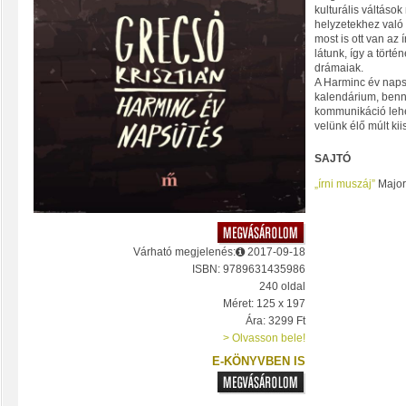
kulturális váltáso
helyzetekhez való
most is ott van az
látunk, így a tört
drámaiak.
A Harminc év naps
kalendárium, benn
kommunikáció lehe
velünk élő múlt kii
SAJTÓ
„írni muszáj”
Major
Várható megjelenés:
2017-09-18
ISBN: 9789631435986
240 oldal
Méret: 125 x 197
Ára: 3299 Ft
> Olvasson bele!
E-KÖNYVBEN IS