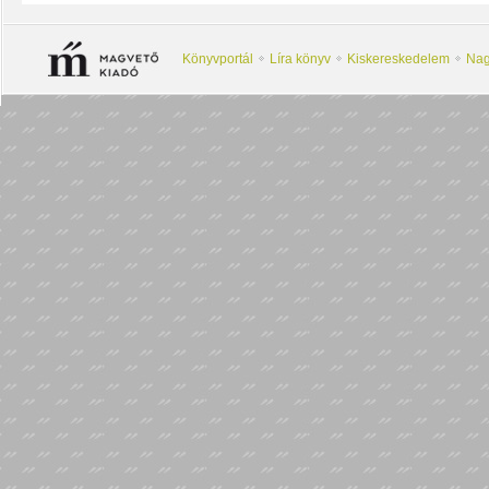
Könyvportál
Líra könyv
Kiskereskedelem
Nag