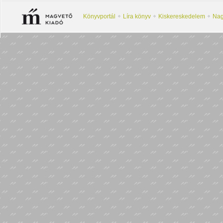
Könyvportál
Líra könyv
Kiskereskedelem
Nag