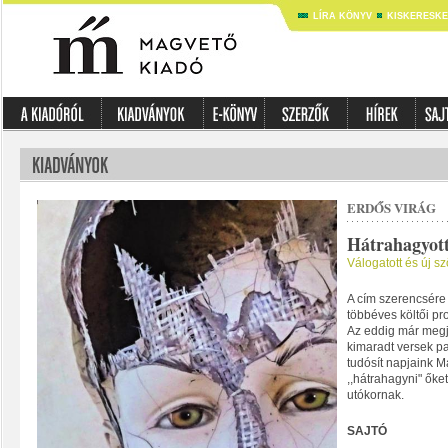
LÍRA KÖNYV
KISKERESK
ERDŐS VIRÁG
Hátrahagyot
Válogatott és új s
A cím szerencsére 
többéves költői pr
Az eddig már megj
kimaradt versek 
tudósít napjaink M
,,hátrahagyni" őke
utókornak.
SAJTÓ