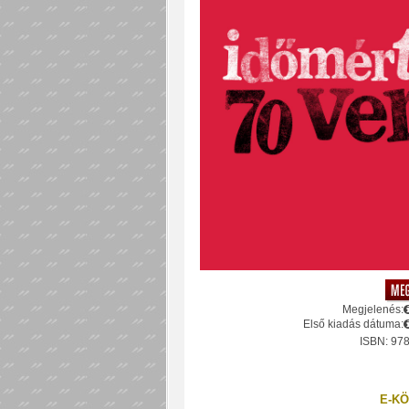
Megjelenés:
Első kiadás dátuma:
ISBN: 97
E-KÖ