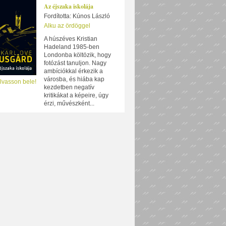
Az éjszaka iskolája
Fordította: Kúnos László
Alku az ördöggel
A húszéves Kristian
Hadeland 1985-ben
Londonba költözik, hogy
fotózást tanuljon. Nagy
ambíciókkal érkezik a
városba, és hiába kap
lvasson bele!
kezdetben negatív
kritikákat a képeire, úgy
érzi, művészként...