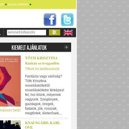
AT
OLDALTÉRKÉP
TÓTH KRISZTINA
Kánkán az üvegpadlón
Titkok és találkozások
Fantázia vagy valóság?
Tóth Krisztina
novelláskötetről
novelláskötetre térképezi
fel, hol élünk, milyenek
vagyunk. Szegények,
gazdagok, öregek,
fiatalok, jók, rosszak,
lvasson bele!
megtörtek, életerősek,...
KNAUSGÅRD, KARL
OVE