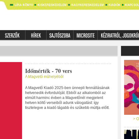
LÍRA KÖNYV
KISKERESKEDELEM
NAGYKERESKEDELEM
KIADÓK
KAPCSOL
Időmérték - 70 vers
A Magvető műhelyéből
A Magvető Kiadó 2025-ben ünnepli fennállásának
hetvenedik évfordulóját. Ebből az alkalomból az
elmúlt harminc évben a Magvetőnél megjelent
hetven költő verseiből adunk válogatást: így
tisztelegve a kiadó tágabb és szűkebb múltja előtt.
> O