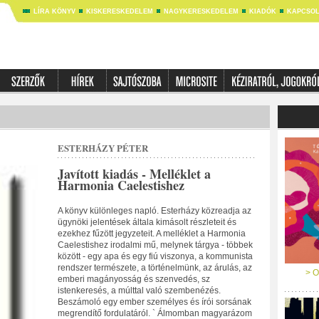
LÍRA KÖNYV
KISKERESKEDELEM
NAGYKERESKEDELEM
KIADÓK
KAPCSOL
ESTERHÁZY PÉTER
Javított kiadás - Melléklet a
Harmonia Caelestishez
A könyv különleges napló. Esterházy közreadja az
ügynöki jelentések általa kimásolt részleteit és
ezekhez fűzött jegyzeteit. A melléklet a Harmonia
Caelestishez irodalmi mű, melynek tárgya - többek
között - egy apa és egy fiú viszonya, a kommunista
rendszer természete, a történelmünk, az árulás, az
> O
emberi magányosság és szenvedés, sz
istenkeresés, a múlttal való szembenézés.
Beszámoló egy ember személyes és írói sorsának
megrendítő fordulatáról. ` Álmomban magyarázom