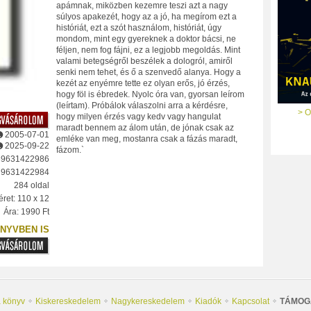
apámnak, miközben kezemre teszi azt a nagy
súlyos apakezét, hogy az a jó, ha megírom ezt a
históriát, ezt a szót használom, históriát, úgy
mondom, mint egy gyereknek a doktor bácsi, ne
féljen, nem fog fájni, ez a legjobb megoldás. Mint
valami betegségről beszélek a dologról, amiről
senki nem tehet, és ő a szenvedő alanya. Hogy a
kezét az enyémre tette ez olyan erős, jó érzés,
hogy föl is ébredek. Nyolc óra van, gyorsan leírom
(leírtam). Próbálok válaszolni arra a kérdésre,
> O
hogy milyen érzés vagy kedv vagy hangulat
maradt bennem az álom után, de jónak csak az
2005-07-01
emléke van meg, mostanra csak a fázás maradt,
2025-09-22
fázom.`
89631422986
: 9631422984
284 oldal
ret: 110 x 12
Ára: 1990 Ft
NYVBEN IS
a könyv
Kiskereskedelem
Nagykereskedelem
Kiadók
Kapcsolat
TÁMOG