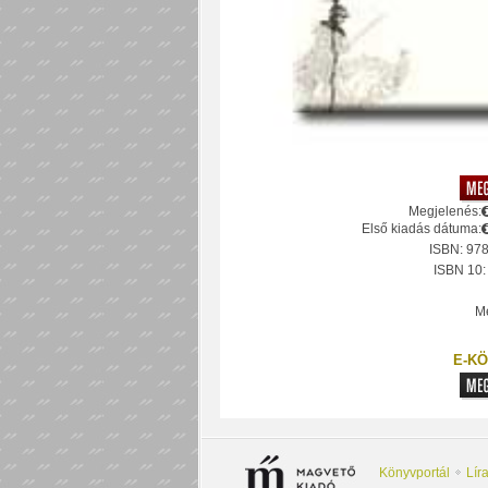
Megjelenés:
Első kiadás dátuma:
ISBN: 97
ISBN 10
Mé
E-KÖ
Könyvportál
Lír