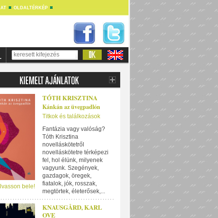
AT
OLDALTÉRKÉP
TÓTH KRISZTINA
Kánkán az üvegpadlón
Titkok és találkozások
Fantázia vagy valóság?
Tóth Krisztina
novelláskötetről
novelláskötetre térképezi
fel, hol élünk, milyenek
vagyunk. Szegények,
gazdagok, öregek,
fiatalok, jók, rosszak,
lvasson bele!
megtörtek, életerősek,...
KNAUSGÅRD, KARL
OVE