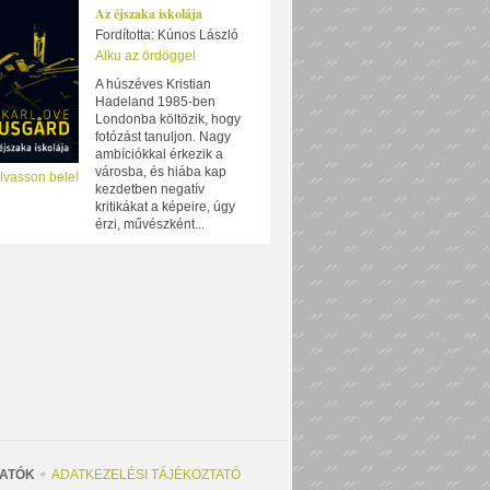
Az éjszaka iskolája
Fordította: Kúnos László
Alku az ördöggel
A húszéves Kristian
Hadeland 1985-ben
Londonba költözik, hogy
fotózást tanuljon. Nagy
ambíciókkal érkezik a
városba, és hiába kap
lvasson bele!
kezdetben negatív
kritikákat a képeire, úgy
érzi, művészként...
ATÓK
ADATKEZELÉSI TÁJÉKOZTATÓ