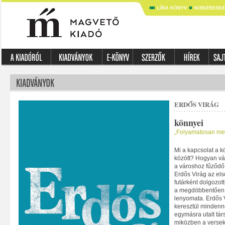
LÍRA KÖNYV
KISKERESK
ERDŐS VIRÁG
könnyei
„Folyamatosan meg
Mi a kapcsolat a kö
között? Hogyan vá
a városhoz fűződő 
Erdős Virág az els
futárként dolgozot
a megdöbbentően 
lenyomata. Erdős 
keresztül mindenn
egymásra utalt tár
miközben a versek 