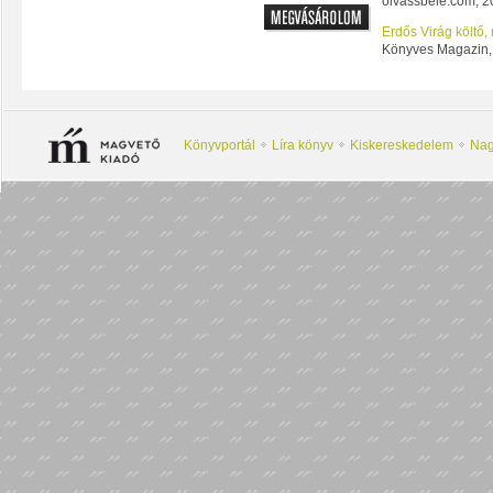
olvassbele.com, 20
Erdős Virág költő, 
Könyves Magazin, 
Könyvportál
Líra könyv
Kiskereskedelem
Nag