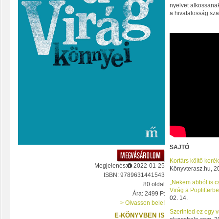
nyelvet alkossanak
a hivatalosság sza
SAJTÓ
Kortárs költő keré
Megjelenés:
2022-01-25
Könyvterasz.hu, 20
ISBN: 9789631441543
„Nekem abból is c
80 oldal
Virág a Popfilterbe
Ára: 2499 Ft
02. 14.
> Olvasson bele!
Szerinted ez egy 
E-KÖNYVBEN IS