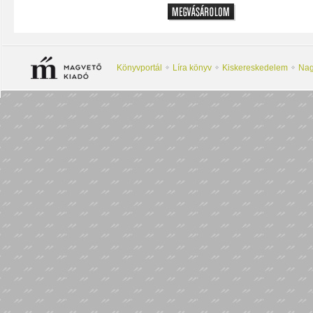
Könyvportál
Líra könyv
Kiskereskedelem
Nag