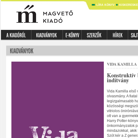
LÍRA KÖNYV
KISKERESK
VIDA KAMILLA
Konstruktív 
indítvány
Vida Kamilla első 
olvasmány. A fiat
legizgalmasabb ha
közösségi megszól
vitriolos öniróniáv
ott van a gyermekk
Harry Potter-könyv
önkormányzatok p
mindazokkal, akik 
Szót kér a Z gene