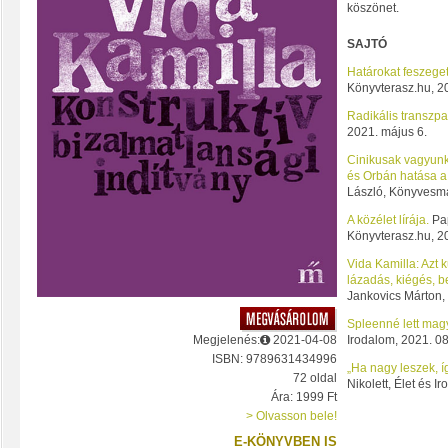
köszönet.
SAJTÓ
Határokat feszeget
Könyvterasz.hu, 20
Radikális transzpa
2021. május 6.
Cinikusak vagyunk
és Orbán hatása a k
László, Könyvesma
A közélet lírája.
Pa
Könyvterasz.hu, 20
Vida Kamilla: Azt k
lázadás, kiégés, 
Jankovics Márton, 
Spleenné lett mag
Megjelenés:
2021-04-08
Irodalom, 2021. 08
ISBN: 9789631434996
„Ha nagy leszek, í
72 oldal
Nikolett, Élet és I
Ára: 1999 Ft
> Olvasson bele!
E-KÖNYVBEN IS