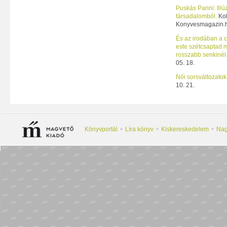
Puskás Panni: Illú
társadalomból.
Kol
Konyvesmagazin.hu
És az irodában a 
este szétcsaptad m
rosszabb senkinél
05. 18.
Női sorsváltozatok
10. 21.
Könyvportál
Líra könyv
Kiskereskedelem
Nag