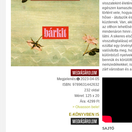
visszatekint életér
egészen kamaszkor
történt vele, hogya
hősei - átutazók é
küzdenek. Van, aki
az otthon lehetősé
mindenáron hinni 
látni. A sikeres el
visszafoglalása) 
ezúttal egy örvén
valósította meg, 
különböző nyelveke
bennük és körülött
nemzedékekkel, is
zárt városban és a 
Megjelenés:
2023-04-05
ISBN: 9789631442632
232 oldal
Méret: 125 x 20
Ára: 4299 Ft
> Olvasson bele!
E-KÖNYVBEN IS
SAJTÓ