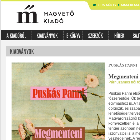
LÍRA KÖNYV
KISKERESK
PUSKÁS PANNI
Megmenteni 
Párhuzamos női tö
Puskás Panni els
főszereplője. Ők b
egymáshoz is. A fi
dolgozik, és szab
lehetőségeit terve
Magyarországról kö
környezetben él a
tenger azonban n
iszonyatos is: a me
vesztegelnek. A r