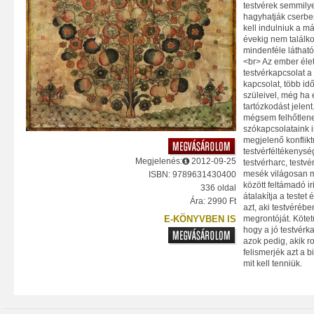
testvérek semmily
hagyhatják cserbe
kell indulniuk a m
évekig nem találk
mindenféle láthat
<br> Az ember éle
testvérkapcsolat 
kapcsolat, több idő
szüleivel, még ha 
tartózkodást jelent
mégsem felhőtlene
szókapcsolataink i
megjelenő konflikt
testvérféltékenység
Megjelenés:
2012-09-25
testvérharc, testvé
mesék világosan m
ISBN: 9789631430400
között feltámadó i
336 oldal
átalakítja a testet 
Ára: 2990 Ft
azt, aki testvérébe
E-KÖNYVBEN IS
megrontóját. Köte
hogy a jó testvérk
azok pedig, akik r
felismerjék azt a b
mit kell tenniük.