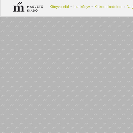
Könyvportál
Líra könyv
Kiskereskedelem
Nag