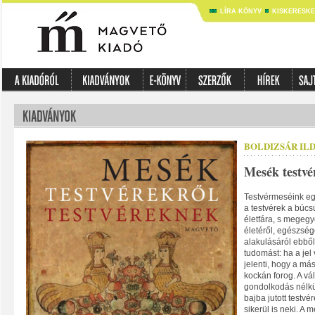
LÍRA KÖNYV
KISKERESK
BOLDIZSÁR IL
Mesék testvé
Testvérmeséink eg
a testvérek a búcs
életfára, s mege
életéről, egészség
alakulásáról ebből
tudomást: ha a jel 
jelenti, hogy a mási
kockán forog. A vá
gondolkodás nélkü
bajba jutott testvé
sikerül is neki. A 