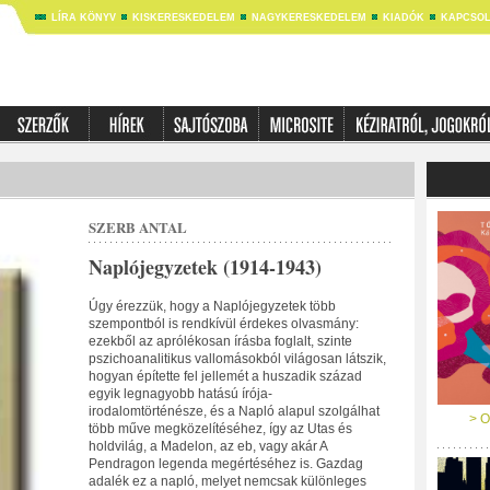
LÍRA KÖNYV
KISKERESKEDELEM
NAGYKERESKEDELEM
KIADÓK
KAPCSOL
SZERB ANTAL
Naplójegyzetek (1914-1943)
Úgy érezzük, hogy a Naplójegyzetek több
szempontból is rendkívül érdekes olvasmány:
ezekből az aprólékosan írásba foglalt, szinte
pszichoanalitikus vallomásokból világosan látszik,
hogyan építette fel jellemét a huszadik század
egyik legnagyobb hatású írója-
irodalomtörténésze, és a Napló alapul szolgálhat
> O
több műve megközelítéséhez, így az Utas és
holdvilág, a Madelon, az eb, vagy akár A
Pendragon legenda megértéséhez is. Gazdag
adalék ez a napló, melyet nemcsak különleges