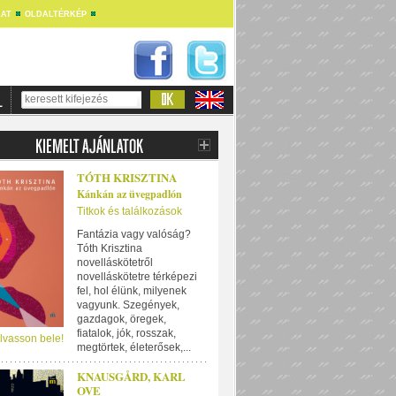
AT
OLDALTÉRKÉP
TÓTH KRISZTINA
Kánkán az üvegpadlón
Titkok és találkozások
Fantázia vagy valóság?
Tóth Krisztina
novelláskötetről
novelláskötetre térképezi
fel, hol élünk, milyenek
vagyunk. Szegények,
gazdagok, öregek,
fiatalok, jók, rosszak,
lvasson bele!
megtörtek, életerősek,...
KNAUSGÅRD, KARL
OVE