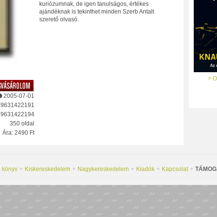
kuriózumnak, de igen tanulságos, értékes
ajándéknak is tekinthet minden Szerb Antalt
szerető olvasó.
> O
2005-07-01
89631422191
: 9631422194
350 oldal
Ára: 2490 Ft
a könyv
Kiskereskedelem
Nagykereskedelem
Kiadók
Kapcsolat
TÁMOG