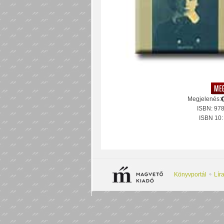
Megjelenés:
ISBN: 97
ISBN 10
Könyvportál
Lír