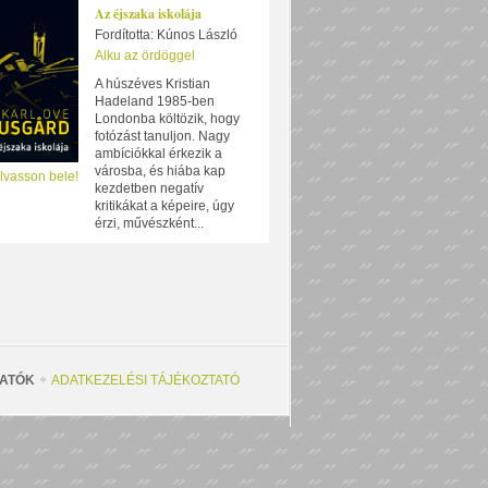
Az éjszaka iskolája
Fordította: Kúnos László
Alku az ördöggel
A húszéves Kristian
Hadeland 1985-ben
Londonba költözik, hogy
fotózást tanuljon. Nagy
ambíciókkal érkezik a
városba, és hiába kap
lvasson bele!
kezdetben negatív
kritikákat a képeire, úgy
érzi, művészként...
ATÓK
ADATKEZELÉSI TÁJÉKOZTATÓ