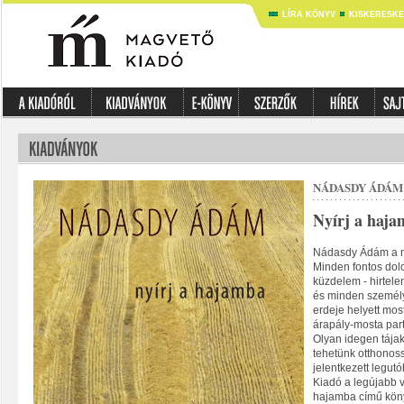
LÍRA KÖNYV
KISKERESK
NÁDASDY ÁDÁM
Nyírj a haj
Nádasdy Ádám a m
Minden fontos dol
küzdelem - hirtele
és minden személy
erdeje helyett mos
árapály-mosta part
Olyan idegen tája
tehetünk otthonos
jelentkezett legut
Kiadó a legújabb v
hajamba című köny