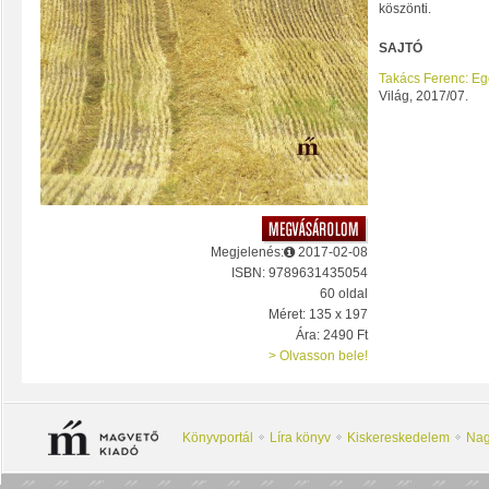
köszönti.
SAJTÓ
Takács Ferenc: Eg
Világ, 2017/07.
Megjelenés:
2017-02-08
ISBN: 9789631435054
60 oldal
Méret: 135 x 197
Ára: 2490 Ft
> Olvasson bele!
Könyvportál
Líra könyv
Kiskereskedelem
Nag