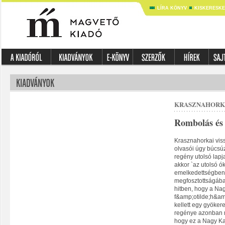
LÍRA KÖNYV
KISKERESK
KRASZNAHORK
Rombolás és 
Krasznahorkai vis
olvasói úgy búcsúz
regény utolsó lapj
akkor `az utolsó ó
emelkedettségben é
megfosztottságába
hitben, hogy a Na
f&amp;otilde;h&am
kellett egy gyökere
regénye azonban m
hogy ez a Nagy Kal