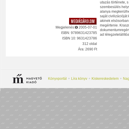
utazás története, s
szembesülés helysz
alanya megkerülhe
saját civilizációjá
akinek elsösorban s
megértenie. Krasz
Megjelenés:
2005-07-01
dokumentumregényb
ISBN: 9789631423785
ad lélegzetelállít
ISBN 10: 9631423786
312 oldal
Ára: 2690 Ft
Könyvportál
Líra könyv
Kiskereskedelem
Nag