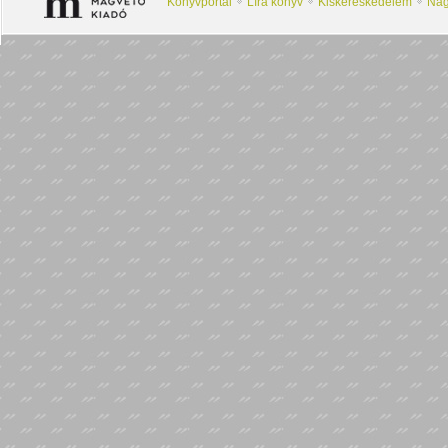
Könyvportál
Líra könyv
Kiskereskedelem
Nag