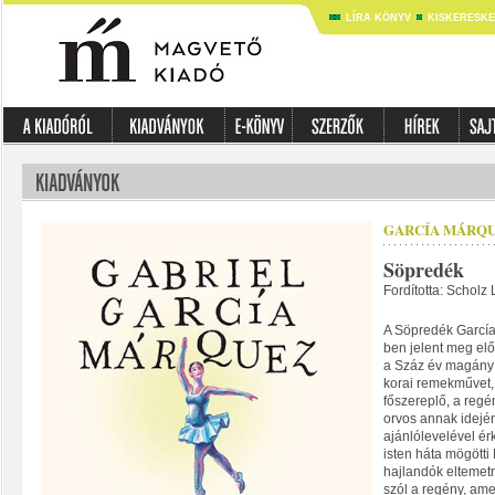
LÍRA KÖNYV
KISKERESK
GARCÍA MÁRQUE
Söpredék
Fordította: Scholz
A Söpredék García
ben jelent meg elő
a Száz év magány é
korai remekművet, 
főszereplő, a regén
orvos annak idejé
ajánlólevelével ér
isten háta mögött
hajlandók eltemet
szól a regény, amel