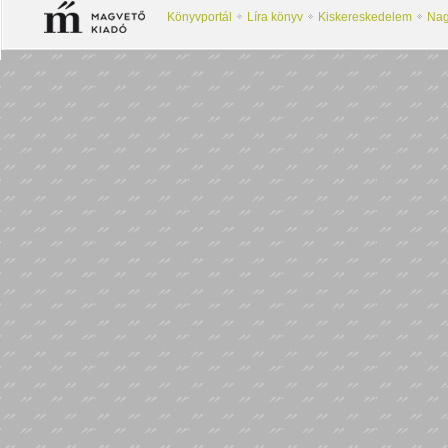
Könyvportál
Líra könyv
Kiskereskedelem
Nag