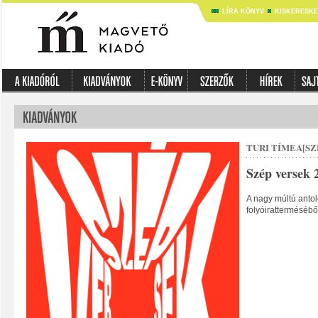
LÍRA KÖNYV
KISKERESK
TURI TÍMEA[SZ
Szép versek 
A nagy múltú antol
folyóiratterméséből