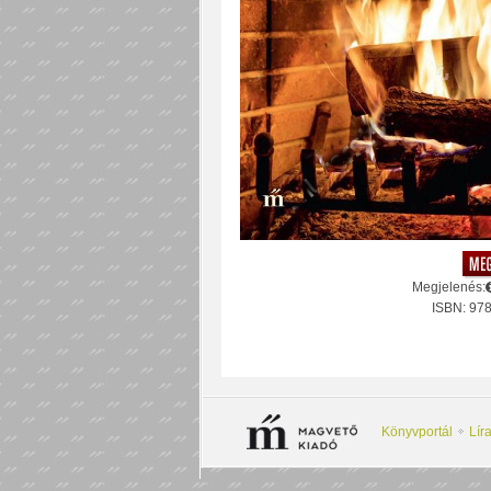
Megjelenés:
ISBN: 97
Könyvportál
Lír