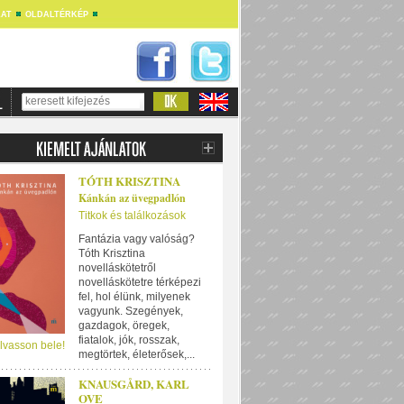
AT
OLDALTÉRKÉP
TÓTH KRISZTINA
Kánkán az üvegpadlón
Titkok és találkozások
Fantázia vagy valóság?
Tóth Krisztina
novelláskötetről
novelláskötetre térképezi
fel, hol élünk, milyenek
vagyunk. Szegények,
gazdagok, öregek,
fiatalok, jók, rosszak,
lvasson bele!
megtörtek, életerősek,...
KNAUSGÅRD, KARL
OVE