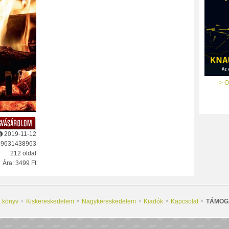
> O
2019-11-12
89631438963
212 oldal
Ára: 3499 Ft
a könyv
Kiskereskedelem
Nagykereskedelem
Kiadók
Kapcsolat
TÁMOG