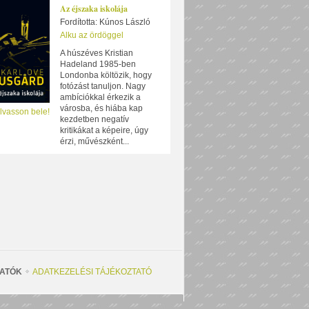
Az éjszaka iskolája
Fordította: Kúnos László
Alku az ördöggel
A húszéves Kristian
Hadeland 1985-ben
Londonba költözik, hogy
fotózást tanuljon. Nagy
ambíciókkal érkezik a
városba, és hiába kap
lvasson bele!
kezdetben negatív
kritikákat a képeire, úgy
érzi, művészként...
ATÓK
ADATKEZELÉSI TÁJÉKOZTATÓ