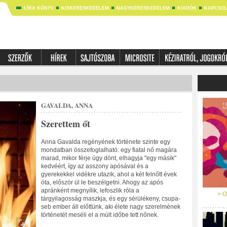
LÍRA KÖNYV
KISKERESKEDELEM
NAGYKERESKEDELEM
KIADÓK
KAPCSOL
GAVALDA, ANNA
Szerettem őt
Anna Gavalda regényének története szinte egy
mondatban összefoglalható: egy fiatal nő magára
marad, mikor férje úgy dönt, elhagyja "egy másik"
kedvéért, így az asszony apósával és a
gyerekekkel vidékre utazik, ahol a két felnőtt évek
óta, először ül le beszélgetni. Ahogy az após
apránként megnyílik, lefoszlik róla a
> O
tárgyilagosság maszkja, és egy sérülékeny, csupa-
seb ember áll előttünk, aki élete nagy szerelmének
történetét meséli el a múlt időbe tett nőnek.