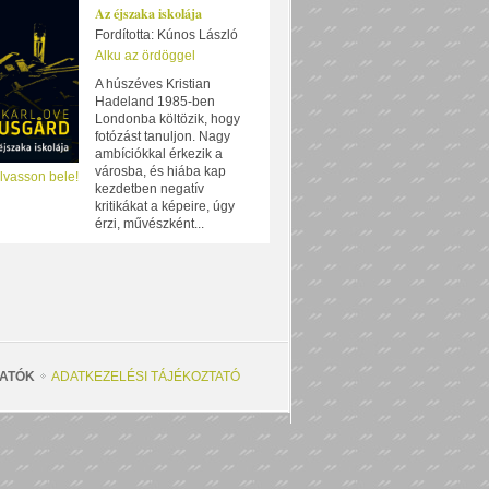
Az éjszaka iskolája
Fordította: Kúnos László
Alku az ördöggel
A húszéves Kristian
Hadeland 1985-ben
Londonba költözik, hogy
fotózást tanuljon. Nagy
ambíciókkal érkezik a
városba, és hiába kap
lvasson bele!
kezdetben negatív
kritikákat a képeire, úgy
érzi, művészként...
ATÓK
ADATKEZELÉSI TÁJÉKOZTATÓ