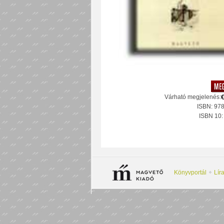
Várható megjelenés:
ISBN: 97
ISBN 10
Könyvportál
Lír