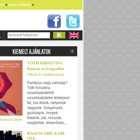
AT
OLDALTÉRKÉP
TÓTH KRISZTINA
Kánkán az üvegpadlón
Titkok és találkozások
Fantázia vagy valóság?
Tóth Krisztina
novelláskötetről
novelláskötetre térképezi
fel, hol élünk, milyenek
vagyunk. Szegények,
gazdagok, öregek,
fiatalok, jók, rosszak,
lvasson bele!
megtörtek, életerősek,...
KNAUSGÅRD, KARL
OVE