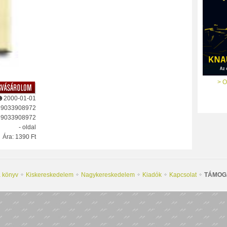
> O
2000-01-01
89033908972
: 9033908972
- oldal
Ára: 1390 Ft
a könyv
Kiskereskedelem
Nagykereskedelem
Kiadók
Kapcsolat
TÁMOG