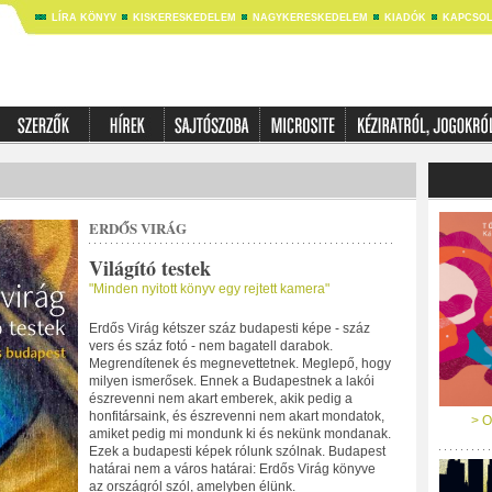
LÍRA KÖNYV
KISKERESKEDELEM
NAGYKERESKEDELEM
KIADÓK
KAPCSOL
ERDŐS VIRÁG
Világító testek
"Minden nyitott könyv egy rejtett kamera"
Erdős Virág kétszer száz budapesti képe - száz
vers és száz fotó - nem bagatell darabok.
Megrendítenek és megnevettetnek. Meglepő, hogy
milyen ismerősek. Ennek a Budapestnek a lakói
észrevenni nem akart emberek, akik pedig a
honfitársaink, és észrevenni nem akart mondatok,
> O
amiket pedig mi mondunk ki és nekünk mondanak.
Ezek a budapesti képek rólunk szólnak. Budapest
határai nem a város határai: Erdős Virág könyve
az országról szól, amelyben élünk.