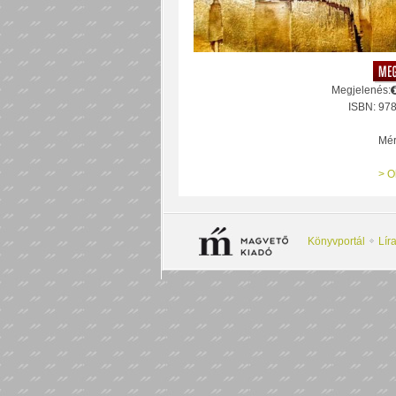
Megjelenés:
ISBN: 97
Mér
> O
Könyvportál
Lír