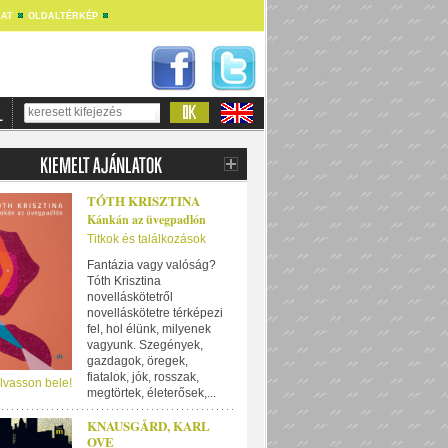
AT
OLDALTÉRKÉP
TÓTH KRISZTINA
Kánkán az üvegpadlón
Titkok és találkozások
Fantázia vagy valóság?
Tóth Krisztina
novelláskötetről
novelláskötetre térképezi
fel, hol élünk, milyenek
vagyunk. Szegények,
gazdagok, öregek,
fiatalok, jók, rosszak,
lvasson bele!
megtörtek, életerősek,...
KNAUSGÅRD, KARL
OVE