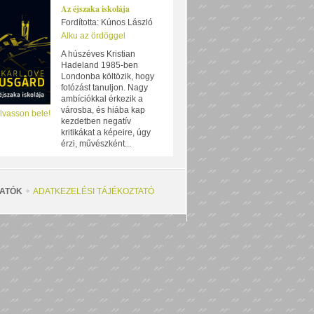
Az éjszaka iskolája
Fordította: Kúnos László
Alku az ördöggel
A húszéves Kristian
Hadeland 1985-ben
Londonba költözik, hogy
fotózást tanuljon. Nagy
ambíciókkal érkezik a
városba, és hiába kap
lvasson bele!
kezdetben negatív
kritikákat a képeire, úgy
érzi, művészként...
ATÓK
ADATKEZELÉSI TÁJÉKOZTATÓ