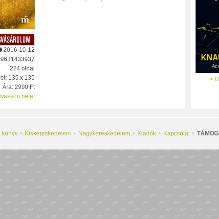
2016-10-12
89631433937
224 oldal
et: 135 x 135
> O
Ára: 2990 Ft
lvasson bele!
a könyv
Kiskereskedelem
Nagykereskedelem
Kiadók
Kapcsolat
TÁMOG