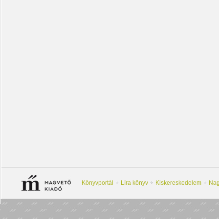
Könyvportál
Líra könyv
Kiskereskedelem
Nag