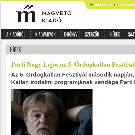
LÍRA KÖNYV
KISKERESK
Parti Nagy Lajos az 5. Ördögkatlan Fesztivá
Az 5. Ördögkatlan Fesztivál második napján,
Katlan irodalmi programjának vendége Parti