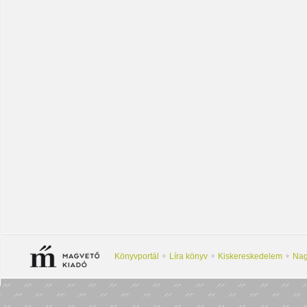
Könyvportál
Líra könyv
Kiskereskedelem
Nag