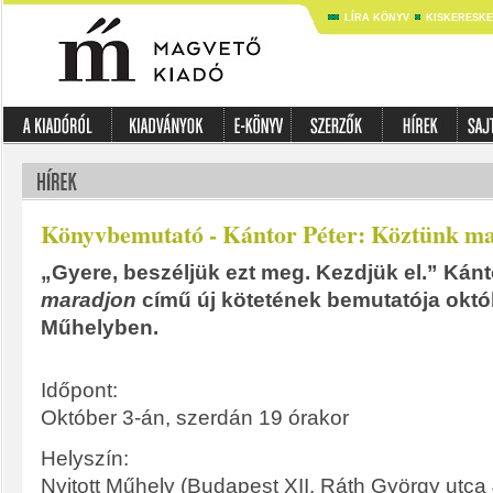
LÍRA KÖNYV
KISKERESK
Könyvbemutató - Kántor Péter: Köztünk m
„Gyere, beszéljük ezt meg. Kezdjük el.” Kán
maradjon
című új kötetének bemutatója októb
Műhelyben.
Időpont:
Október 3-án, szerdán 19 órakor
Helyszín:
Nyitott Műhely (Budapest XII. Ráth György utca 