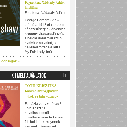
Pygmalion. Nádasdy Ádám
fordítása
Fordította: Nádasdy Ádám
George Bernard Shaw
drámája 1912 óta töretlen
népszerűségnek örvend: a
szegény virágáruslány és
a belőle dámát varázsló
nyelvész se veled, se
nélküled története lett a
My Fair Ladycímű...
újdonságok »
TÓTH KRISZTINA
Kánkán az üvegpadlón
Titkok és találkozások
Fantázia vagy valóság?
Tóth Krisztina
novelláskötetről
novelláskötetre térképezi
fel, hol élünk, milyenek
vagyunk. Szegények,