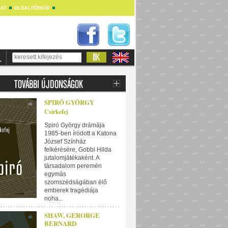
AT
OLDALTÉRKÉP
SPIRÓ GYÖRGY
Csirkefej
Spiró György drámája
1985-ben íródott a Katona
József Színház
felkérésére, Gobbi Hilda
jutalomjátékaként. A
társadalom peremén
egymás
szomszédságában élő
emberek tragédiája
noha...
SHAW, GERORGE
BERNARD