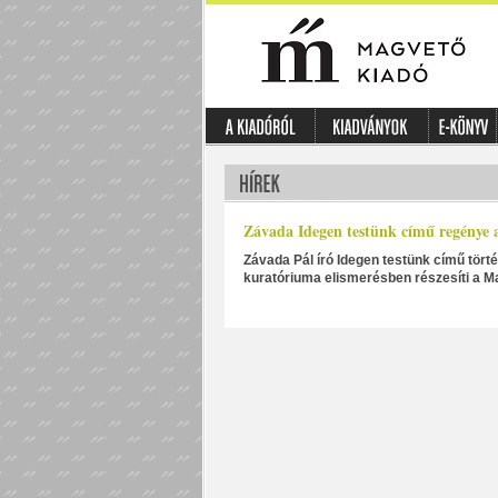
Závada Idegen testünk című regénye a
Závada Pál író Idegen testünk című törté
kuratóriuma elismerésben részesíti a Ma