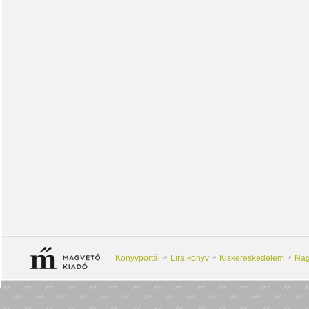
Könyvportál
Líra könyv
Kiskereskedelem
Nag