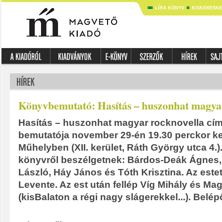
LÍRA KÖNYV
KISKERESK
Könyvbemutató: Hasítás – huszonhat magya
Hasítás – huszonhat magyar rocknovella cím
bemutatója november 29-én 19.30 perckor ke
Műhelyben (XII. kerület, Ráth György utca 4.)
könyvről beszélgetnek: Bárdos-Deák Ágnes, 
László, Háy János és Tóth Krisztina. Az estet
Levente. Az est után fellép Víg Mihály és Ma
(kisBalaton a régi nagy slágerekkel...). Belépő