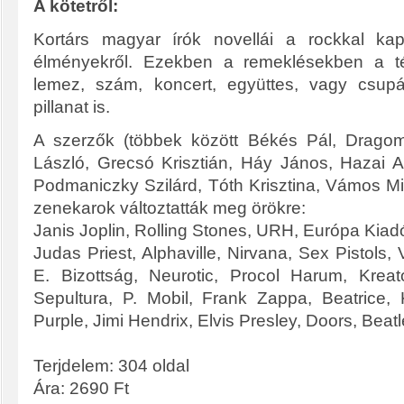
A kötetről:
Kortárs magyar írók novellái a rockkal ka
élményekről. Ezekben a remeklésekben a t
lemez, szám, koncert, együttes, vagy csup
pillanat is.
A szerzők (többek között Békés Pál, Drago
László, Grecsó Krisztián, Háy János, Hazai At
Podmaniczky Szilárd, Tóth Krisztina, Vámos Mik
zenekarok változtatták meg örökre:
Janis Joplin, Rolling Stones, URH, Európa Kiadó
Judas Priest, Alphaville, Nirvana, Sex Pistols
E. Bizottság, Neurotic, Procol Harum, Krea
Sepultura, P. Mobil, Frank Zappa, Beatrice,
Purple, Jimi Hendrix, Elvis Presley, Doors, Beatl
Terjdelem: 304 oldal
Ára: 2690 Ft