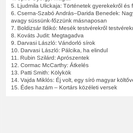
5. Ljudmila Ulickaja: Történetek gyerekekről és f
6. Cserna-Szabó András–Darida Benedek: Nag
avagy süssünk-főzzünk másnaposan
7. Boldizsár Ildikó: Mesék testvérekről testvére
8. Kováts Judit: Megtagadva
9. Darvasi László: Vándorló sírok
10. Darvasi László: Pálcika, ha elindul
11. Rubin Szilárd: Aprószentek
12. Cormac McCarthy: Átkelés
13. Patti Smith: Kölykök
14. Vajda Miklós: Éj volt, egy síró magyar költő
15. Édes hazám – Kortárs közéleti versek