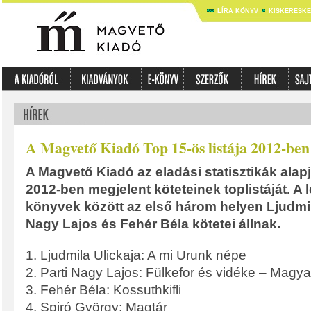
LÍRA KÖNYV
KISKERESK
A Magvető Kiadó Top 15-ös listája 2012-ben
A Magvető Kiadó az eladási statisztikák alapj
2012-ben megjelent köteteinek toplistáját. A
könyvek között az első három helyen Ljudmila
Nagy Lajos és Fehér Béla kötetei állnak.
1. Ljudmila Ulickaja: A mi Urunk népe
2. Parti Nagy Lajos: Fülkefor és vidéke – Magy
3. Fehér Béla: Kossuthkifli
4. Spiró György: Magtár