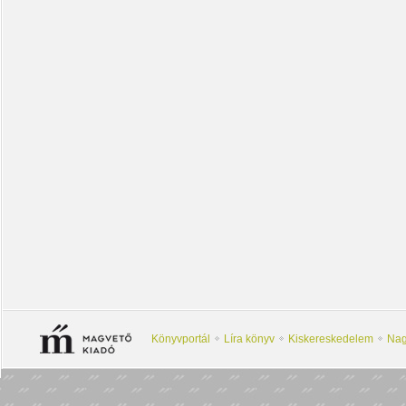
Könyvportál
Líra könyv
Kiskereskedelem
Nag