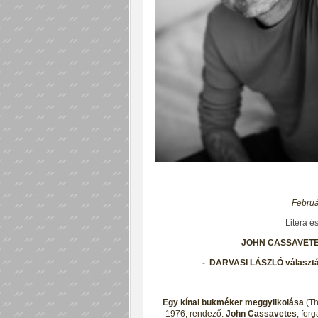
Februá
Litera é
JOHN CASSAVETE
- DARVASI LÁSZLÓ választása,
Egy kínai bukméker meggyilkolása
(Th
1976, rendező:
John Cassavetes
, for