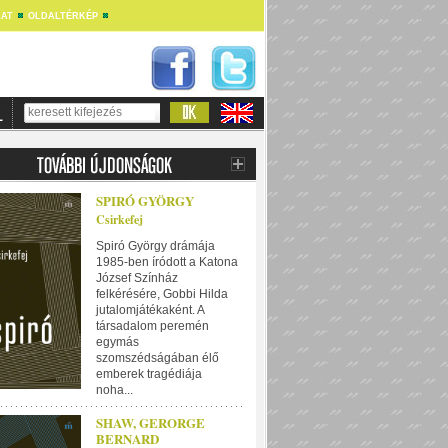
AT
OLDALTÉRKÉP
SPIRÓ GYÖRGY
Csirkefej
Spiró György drámája
1985-ben íródott a Katona
József Színház
felkérésére, Gobbi Hilda
jutalomjátékaként. A
társadalom peremén
egymás
szomszédságában élő
emberek tragédiája
noha...
SHAW, GERORGE
BERNARD