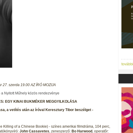
tovább
r 27. szerda 19.00 AZ ÍRÓ MOZIJA
s a Nyitott Műhely közös rendezvénye
S: EGY KINAI BUKMÉKER MEGGYILKOLÁSA
 a vetítés után az íróval Keresztury Tibor beszélget -
e Killing of a Chinese Bookie) - színes amerikai filmdráma, 104 perc,
gatókönyvíró:
John Cassavetes
, zeneszerző:
Bo Harwood
, operatőr: