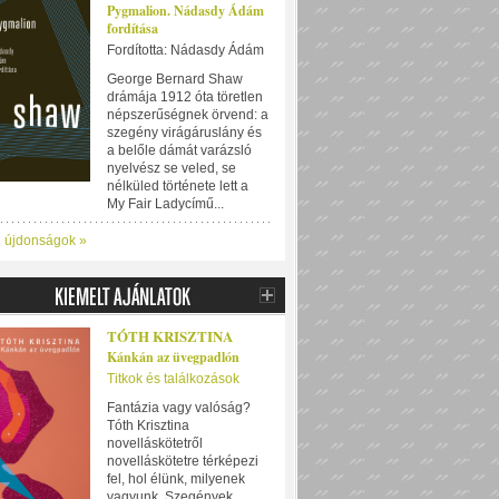
Pygmalion. Nádasdy Ádám
fordítása
Fordította: Nádasdy Ádám
George Bernard Shaw
drámája 1912 óta töretlen
népszerűségnek örvend: a
szegény virágáruslány és
a belőle dámát varázsló
nyelvész se veled, se
nélküled története lett a
My Fair Ladycímű...
i újdonságok »
TÓTH KRISZTINA
Kánkán az üvegpadlón
Titkok és találkozások
Fantázia vagy valóság?
Tóth Krisztina
novelláskötetről
novelláskötetre térképezi
fel, hol élünk, milyenek
vagyunk. Szegények,