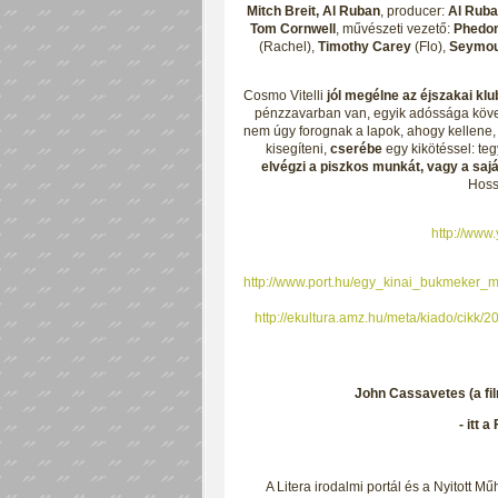
Mitch Breit, Al Ruban
, producer:
Al Ruba
Tom Cornwell
, művészeti vezető:
Phedon
(Rachel),
Timothy Carey
(Flo),
Seymou
Cosmo Vitelli
jól megélne az éjszakai kl
pénzzavarban van, egyik adóssága követi
nem úgy forognak a lapok, ahogy kellene,
kisegíteni,
cserébe
egy kikötéssel: tegy
elvégzi a piszkos munkát, vagy a sajá
Hoss
http://ww
http://www.port.hu/egy_kinai_bukmeker_m
http://ekultura.amz.hu/meta/kiado/ci
John Cassavetes (a fil
- itt 
A Litera irodalmi portál és a Nyitott Mű