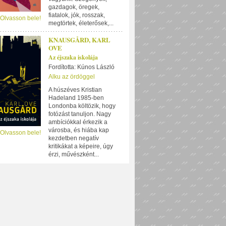
gazdagok, öregek,
fiatalok, jók, rosszak,
 Olvasson bele!
megtörtek, életerősek,...
KNAUSGÅRD, KARL
OVE
Az éjszaka iskolája
Fordította: Kúnos László
Alku az ördöggel
A húszéves Kristian
Hadeland 1985-ben
Londonba költözik, hogy
fotózást tanuljon. Nagy
ambíciókkal érkezik a
városba, és hiába kap
 Olvasson bele!
kezdetben negatív
kritikákat a képeire, úgy
érzi, művészként...