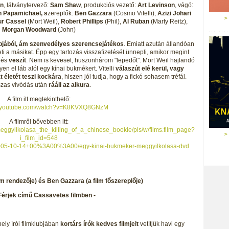
n
, látványtervező:
Sam Shaw
, produkciós vezető:
Art Levinson
, vágó:
 Papamichael, s
zereplők:
Ben Gazzara
(Cosmo Vitelli),
Azizi Johari
>
r Cassel
(Mort Weil),
Robert Phillips
(Phil),
Al Ruban
(Marty Reitz),
Morgan Woodward
(John)
ubjából, ám szenvedélyes szerencsejátékos
. Emiatt azután állandóan
 a másikat. Épp egy tartozás visszafizetését ünnepli, amikor megint
 és
veszít
. Nem is keveset, huszonhárom "lepedőt". Mort Weil hajlandó
en el láb alól egy kínai bukmékert. Vitelli
válaszút elé kerül, vagy
t életét teszi kockára
, hiszen jól tudja, hogy a fickó sohasem tréfál.
zas vívódás után
rááll az alkura
.
A film itt megtekinthető:
w.youtube.com/watch?v=K8KVXQ8GNzM
A filmről bővebben itt:
eggyilkolasa_the_killing_of_a_chinese_bookie/pls/w/films.film_page?
>
i_film_id=548
kk/2005-10-14+00%3A00%3A00/egy-kinai-bukmeker-meggyilkolasa-dvd
m rendezője) és Ben Gazzara (a film főszereplője)
a Férjek című Cassavetes filmben -
hely írói filmklubjában
kortárs írók kedves filmjeit
vetítjük havi egy