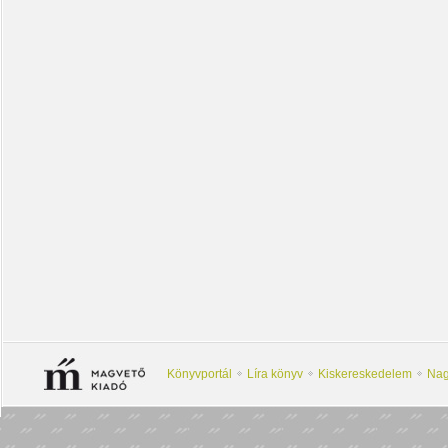
Könyvportál
Líra könyv
Kiskereskedelem
Nag