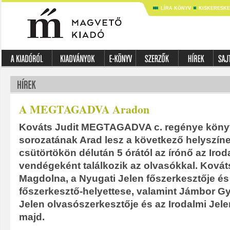
LÍRA KÖNYV
KISKERESK
A MEGTAGADVA Aradon
Kováts Judit MEGTAGADVA c. regénye kön
sorozatának Arad lesz a következő helyszíne
csütörtökön délután 5 órától az írónő az Irod
vendégeként találkozik az olvasókkal. Kovát
Magdolna, a Nyugati Jelen főszerkesztője és 
főszerkesztő-helyettese, valamint Jámbor Gy
Jelen olvasószerkesztője és az Irodalmi Jele
majd.