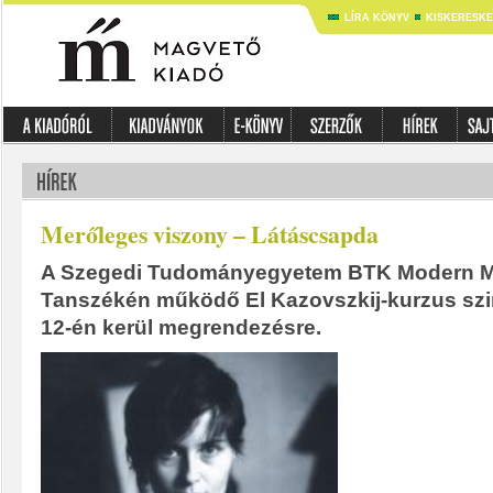
LÍRA KÖNYV
KISKERESK
Merőleges viszony – Látáscsapda
A Szegedi Tudományegyetem BTK Modern M
Tanszékén működő El Kazovszkij-kurzus szi
12-én kerül megrendezésre.