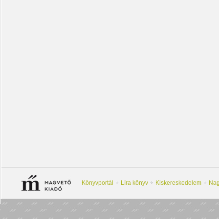
Könyvportál
Líra könyv
Kiskereskedelem
Nag