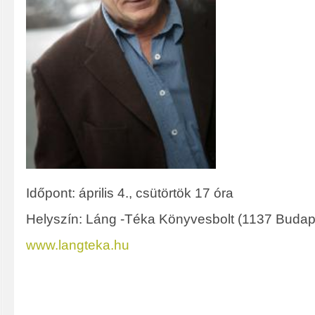
Időpont: április 4., csütörtök 17 óra
Helyszín: Láng -Téka Könyvesbolt (1137 Budape
www.langteka.hu