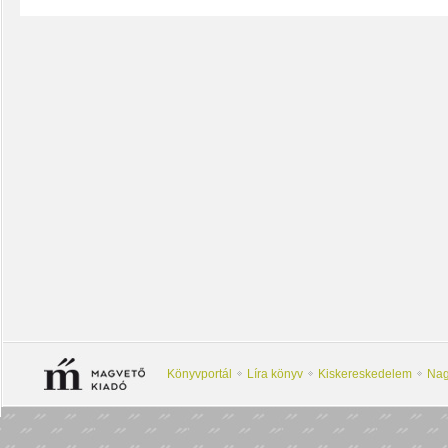
Könyvportál
Líra könyv
Kiskereskedelem
Nag