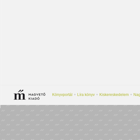
Könyvportál
Líra könyv
Kiskereskedelem
Nag