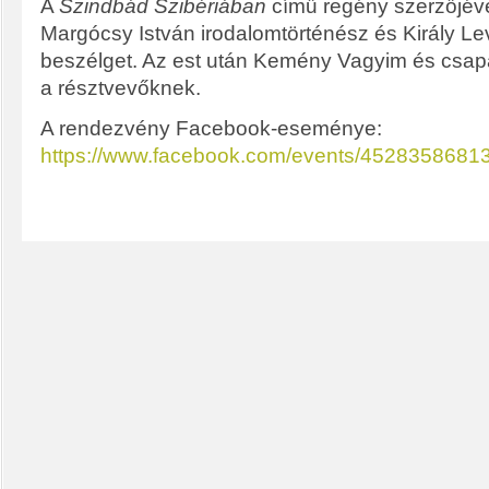
A
Szindbád Szibériában
című regény szerzőjéve
Margócsy István irodalomtörténész és Király L
beszélget. Az est után Kemény Vagyim és csap
a résztvevőknek.
A rendezvény Facebook-eseménye:
https://www.facebook.com/events/4528358681