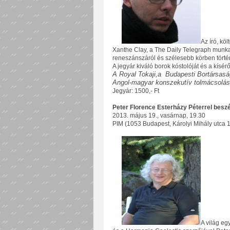
Az író, köl
Xanthe Clay, a The Daily Telegraph munk
reneszánszáról és szélesebb körben törté
A jegyár kiváló borok kóstolóját és a kísérő
A Royal Tokaji,a Budapesti Bortársas
Angol-magyar konszekutív tolmácsolás
Jegyár: 1500,- Ft
Peter Florence Esterházy Péterrel beszé
2013. május 19., vasárnap, 19.30
PIM (1053 Budapest, Károlyi Mihály utca 1
A világ eg