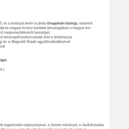
tő, és a borászat terén is jártas
Dragomán György
, valamint
atársa magyar borász barátaik társaságában a magyar bor
nő megismertetéséről beszélget.
ül felszolgált borkorcsolyák árát is tartalmazza.
ág és a Magvető Kiadó együttműködésével
sal
lget
6.)
yik legjelesebb regényírójával, a Semmi művészet, a Javított kiadás