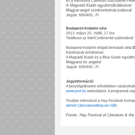
és a Harmonia Caelestis szerzőjével Peter 
A Magvető Kiadó együttműködésével
Magyar-angol szinkrontolmácsolással
Jegyár: 600/400,- Ft
Budapesti Irodalmi séta
2013. május 20., hétfő, 17 óra
Találkozó az InterContinental szállodánál
Budapest irodalmi világát bemutató séta
D
Kávéházak érintésével.
A Magvető Kiadó és a Blue Guide együtt
Magyarul és angolul
Jegyár: 600/400,- Ft
Jegyinformáció:
A beszélgetésekre elővételben vásárolhat
www.port.hu
weboldalon. A programok napjá
További információ a Hay Fesztivál honlap
skinid=1&localesetting=en-GB
)
Forrás: Hay Festival of Literature & the