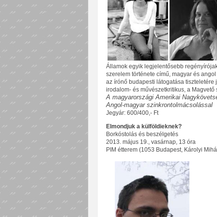
Államok egyik legjelentősebb regényírójak
szerelem története című, magyar és angol 
az írónő budapesti látogatása tiszteletére 
irodalom- és művészetkritikus, a Magvető 
A magyarországi Amerikai Nagykövets
Angol-magyar szinkrontolmácsolással
Jegyár: 600/400,- Ft
Elmondjuk a külföldieknek?
Borkóstolás és beszélgetés
2013. május 19., vasárnap, 13 óra
PIM étterem (1053 Budapest, Károlyi Mihál