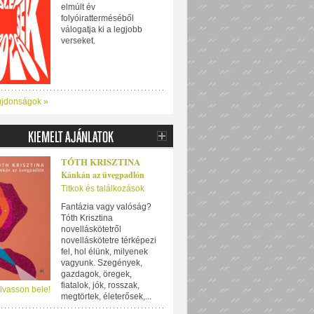
elmúlt év
folyóiratterméséből
válogatja ki a legjobb
verseket.
újdonságok »
TÓTH KRISZTINA
Kánkán az üvegpadlón
Titkok és találkozások
Fantázia vagy valóság?
Tóth Krisztina
novelláskötetről
novelláskötetre térképezi
fel, hol élünk, milyenek
vagyunk. Szegények,
gazdagok, öregek,
fiatalok, jók, rosszak,
lvasson bele!
megtörtek, életerősek,...