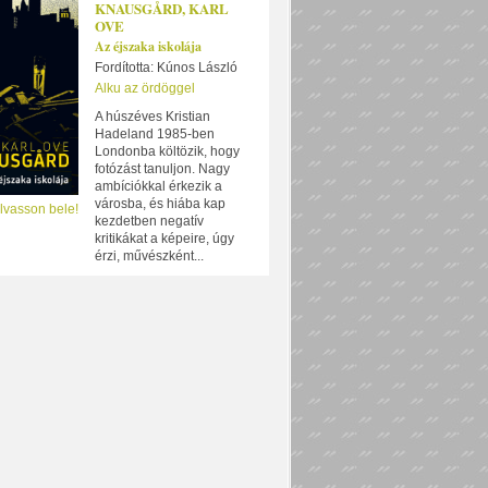
KNAUSGÅRD, KARL
OVE
Az éjszaka iskolája
Fordította: Kúnos László
Alku az ördöggel
A húszéves Kristian
Hadeland 1985-ben
Londonba költözik, hogy
fotózást tanuljon. Nagy
ambíciókkal érkezik a
városba, és hiába kap
lvasson bele!
kezdetben negatív
kritikákat a képeire, úgy
érzi, művészként...