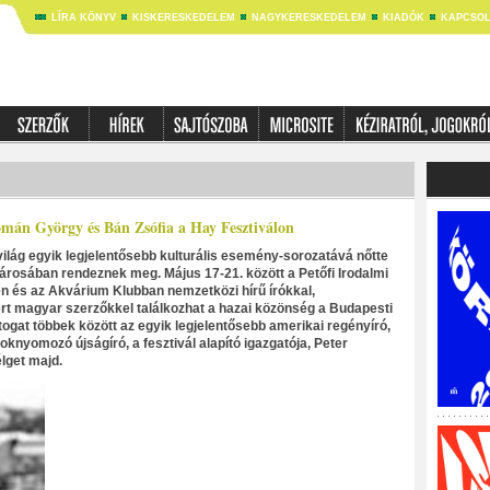
LÍRA KÖNYV
KISKERESKEDELEM
NAGYKERESKEDELEM
KIADÓK
KAPCSOL
omán György és Bán Zsófia a Hay Fesztiválon
világ egyik legjelentősebb kulturális esemény-sorozatává nőtte
városában rendeznek meg. Május 17-21. között a Petőfi Irodalmi
és az Akvárium Klubban nemzetközi hírű írókkal,
t magyar szerzőkkel találkozhat a hazai közönség a Budapesti
ogat többek között az egyik legjelentősebb amerikai regényíró,
oknyomozó újságíró, a fesztivál alapító igazgatója, Peter
lget majd.