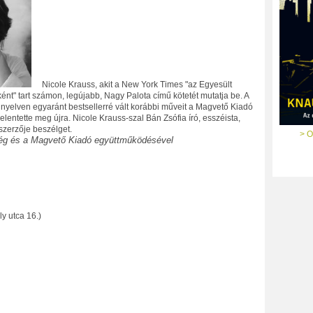
Nicole Krauss, akit a New York Times "az Egyesült
ént" tart számon, legújabb, Nagy Palota című kötetét mutatja be. A
nyelven egyaránt bestsellerré vált korábbi műveit a Magvető Kiadó
jelentette meg újra. Nicole Krauss-szal Bán Zsófia író, esszéista,
szerzője beszélget.
> O
ég és a Magvető Kiadó együttműködésével
y utca 16.)