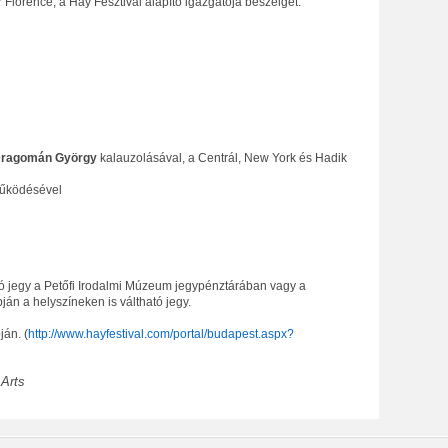
Florence, a Hay Fesztivál alapító igazgatója beszélget.
ragomán György
kalauzolásával, a Centrál, New York és Hadik
működésével
ó jegy a Petőfi Irodalmi Múzeum jegypénztárában vagy a
n a helyszíneken is váltható jegy.
ján. (
http://www.hayfestival.com/portal/budapest.aspx?
 Arts