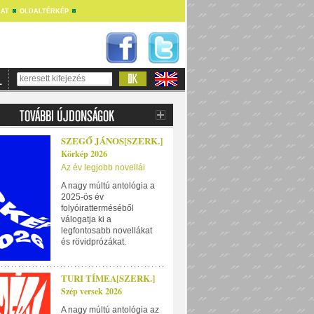
AT
OLDALTÉRKÉP
SZEGŐ JÁNOS[SZERK.]
Körkép 2026
Az év legjobb novellái
A nagy múltú antológia a
2025-ös év
folyóiratterméséből
válogatja ki a
legfontosabb novellákat
és rövidprózákat.
TURI TÍMEA[SZERK.]
Szép versek 2026
A nagy múltú antológia az