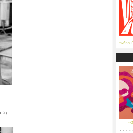
további 
a
 9.)
> O