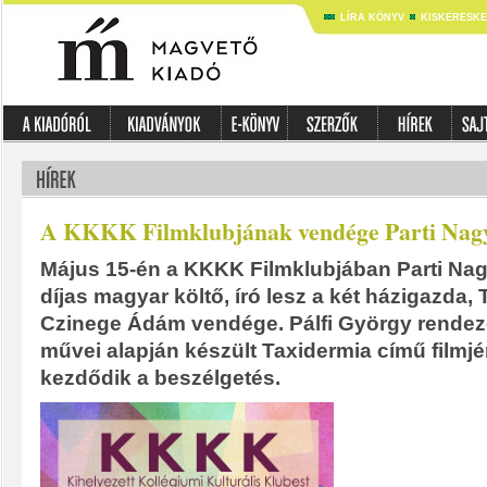
LÍRA KÖNYV
KISKERESK
A KKKK Filmklubjának vendége Parti Nagy
Május 15-én a KKKK Filmklubjában Parti Nag
díjas magyar költő, író lesz a két házigazda,
Czinege Ádám vendége. Pálfi György rendez
művei alapján készült Taxidermia című filmjé
kezdődik a beszélgetés.