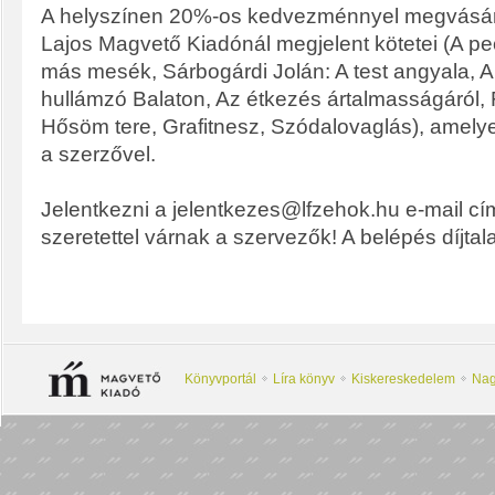
A helyszínen 20%-os kedvezménnyel megvásáro
Lajos Magvető Kiadónál megjelent kötetei (A p
más mesék, Sárbogárdi Jolán: A test angyala, A 
hullámzó Balaton, Az étkezés ártalmasságáról, 
Hősöm tere, Grafitnesz, Szódalovaglás), amelyek
a szerzővel.
Jelentkezni a jelentkezes@lfzehok.hu e-mail cí
szeretettel várnak a szervezők! A belépés díjtal
Könyvportál
Líra könyv
Kiskereskedelem
Nag