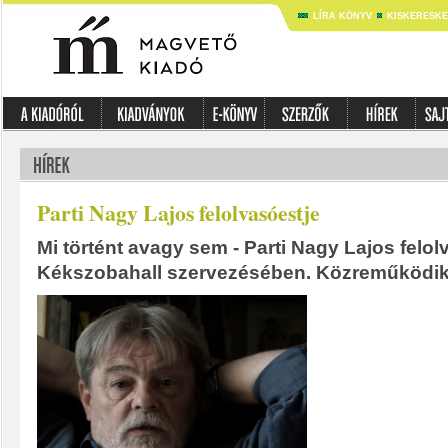
LÍRA KÖNYV
KISKERESK
Parti Nagy Lajos felolvasóestje
Mi történt avagy sem - Parti Nagy Lajos felol
Kékszobahall szervezésében. Közreműködik