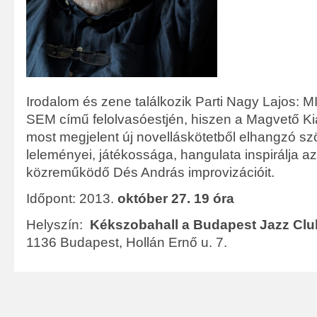
Irodalom és zene találkozik Parti Nagy Lajos
SEM című felolvasóestjén, hiszen a Magvető 
most megjelent új novelláskötetből elhangzó sz
leleményei, játékossága, hangulata inspirálja 
közreműködő Dés András improvizációit.
Időpont: 2013.
október 27. 19 óra
Helyszín:
Kékszobahall a Budapest Jazz Cl
1136 Budapest, Hollán Ernő u. 7.