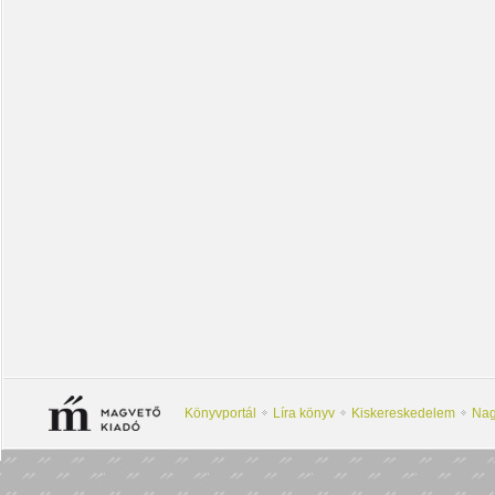
Könyvportál
Líra könyv
Kiskereskedelem
Nag