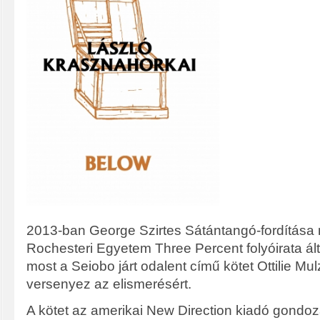
2013-ban George Szirtes Sátántangó-fordítása n
Rochesteri Egyetem Three Percent folyóirata által
most a Seiobo járt odalent című kötet Ottilie Mu
versenyez az elismerésért.
A kötet az amerikai New Direction kiadó gondo