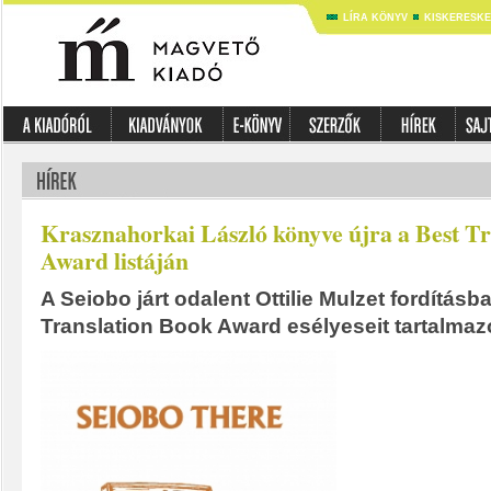
LÍRA KÖNYV
KISKERESK
Krasznahorkai László könyve újra a Best T
Award listáján
A Seiobo járt odalent Ottilie Mulzet fordításba
Translation Book Award esélyeseit tartalmazó