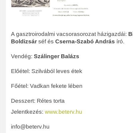
A gasztroirodalmi vacsorasorozat házigazdái:
B
Boldizsár
séf és
Cserna-Szabó András
író.
Vendég:
Szálinger Balázs
Előétel: Szilvából leves étek
Főétel: Vadkan fekete lében
Desszert: Rétes torta
Jelentkezés:
www.beterv.hu
info@beterv.hu