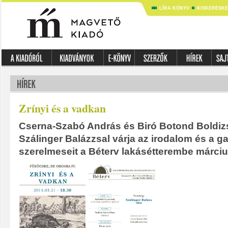
LÍRA KÖNYV
KISKERESK
Zrínyi és a vadkan
Cserna-Szabó András és Biró Botond Boldizsá
Szálinger Balázzsal várja az irodalom és a 
szerelmeseit a Béterv lakásétterembe márciu