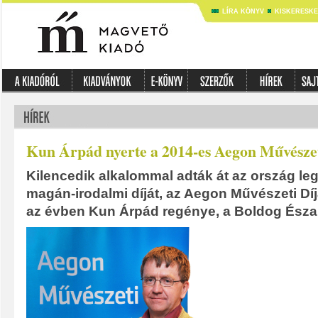
LÍRA KÖNYV
KISKERESK
Kun Árpád nyerte a 2014-es Aegon Művészet
Kilencedik alkalommal adták át az ország le
magán-irodalmi díját, az Aegon Művészeti Dí
az évben Kun Árpád regénye, a Boldog Észak