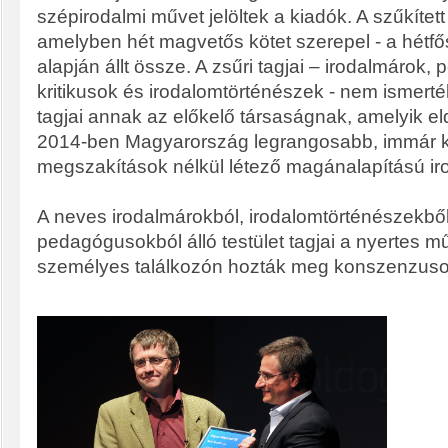
szépirodalmi művet jelöltek a kiadók. A szűkített 
amelyben hét magvetős kötet szerepel - a hétfő
alapján állt össze. A zsűri tagjai – irodalmárok
kritikusok és irodalomtörténészek - nem ismerté
tagjai annak az előkelő társaságnak, amelyik eld
2014-ben Magyarország legrangosabb, immár k
megszakítások nélkül létező magánalapítású irod
A neves irodalmárokból, irodalomtörténészekből
pedagógusokból álló testület tagjai a nyertes m
személyes találkozón hozták meg konszenzuso