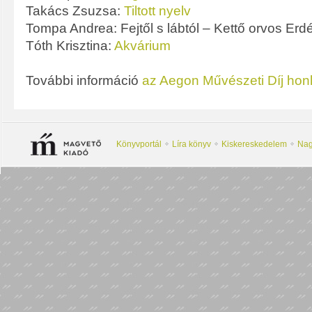
Takács Zsuzsa:
Tiltott nyelv
Tompa Andrea: Fejtől s lábtól – Kettő orvos Erd
Tóth Krisztina:
Akvárium
További információ
az Aegon Művészeti Díj hon
Könyvportál
Líra könyv
Kiskereskedelem
Nag