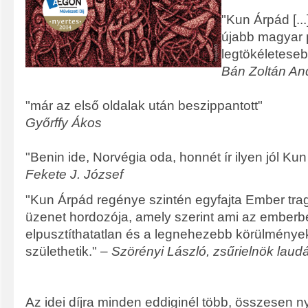
"Kun Árpád [...
újabb magyar 
legtökéletesebb 
Bán Zoltán An
"már az első oldalak után beszippantott"
Győrffy Ákos
"Benin ide, Norvégia oda, honnét ír ilyen jól Ku
Fekete J. József
"Kun Árpád regénye szintén egyfajta Ember trag
üzenet hordozója, amely szerint ami az emberb
elpusztíthatatlan és a legnehezebb körülmények 
születhetik." –
Szörényi László, zsűrielnök laudá
Az idei díjra minden eddiginél több, összesen n