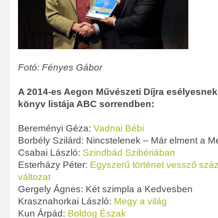
Fotó: Fényes Gábor
A 2014-es Aegon Művészeti Díjra esélyesnek v
könyv listája ABC sorrendben:
Bereményi Géza:
Vadnai Bébi
Borbély Szilárd: Nincstelenek – Már elment a M
Csabai László:
Szindbád Szibériában
Esterházy Péter:
Egyszerű történet vessző száz
változat
Gergely Ágnes: Két szimpla a Kedvesben
Krasznahorkai László:
Megy a világ
Kun Árpád:
Boldog Észak