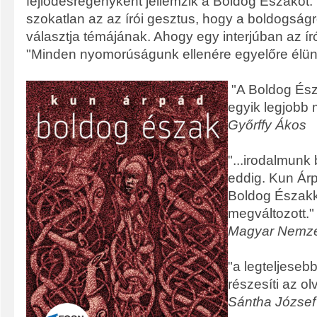
fejlődésregényként jellemzik a Boldog Északot.
szokatlan az az írói gesztus, hogy a boldogságró
választja témájának. Ahogy egy interjúban az ír
"Minden nyomorúságunk ellenére egyelőre élünk
"A Boldog Ész
egyik legjobb
Győrffy Ákos
"...irodalmunk 
eddig. Kun Ár
Boldog Északk
megváltozott."
Magyar Nemz
"a legteljesebb
részesíti az ol
Sántha József