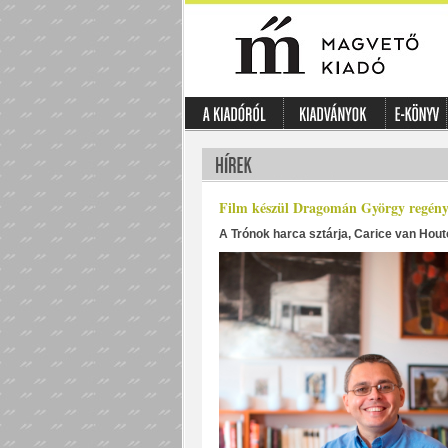
Film készül Dragomán György regény
A Trónok harca sztárja, Carice van Houte