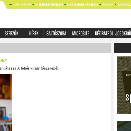
LÍRA KÖNYV
KISKERESKEDELEM
NAGYKERESKEDELEM
KIADÓK
KAPCSOL
éből
n játssza A fehér király főszerepét.