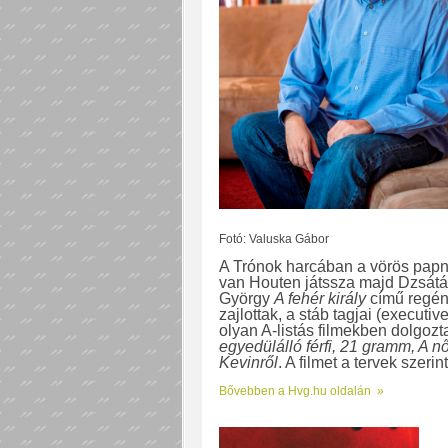
Fotó: Valuska Gábor
A Trónok harcában a vörös papnő
van Houten játssza majd Dzsátá
György
A fehér király
című regény
zajlottak, a stáb tagjai (executiv
olyan A-listás filmekben dolgozt
egyedülálló férfi, 21 gramm, A n
Kevinről
. A filmet a tervek szerin
Bővebben a Hvg.hu oldalán »