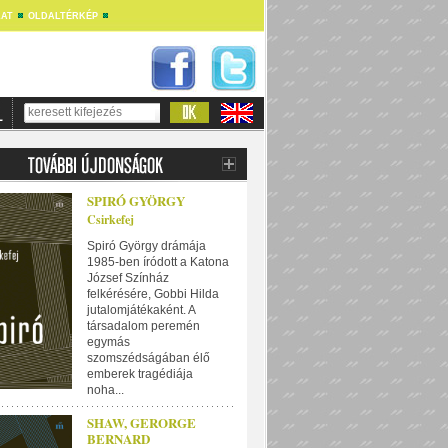
AT
OLDALTÉRKÉP
SPIRÓ GYÖRGY
Csirkefej
Spiró György drámája
1985-ben íródott a Katona
József Színház
felkérésére, Gobbi Hilda
jutalomjátékaként. A
társadalom peremén
egymás
szomszédságában élő
emberek tragédiája
noha...
SHAW, GERORGE
BERNARD