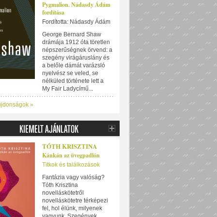
Pygmalion. Nádasdy Ádám
fordítása
Fordította: Nádasdy Ádám
George Bernard Shaw
drámája 1912 óta töretlen
népszerűségnek örvend: a
szegény virágáruslány és
a belőle dámát varázsló
nyelvész se veled, se
nélküled története lett a
My Fair Ladycímű...
újdonságok »
TÓTH KRISZTINA
Kánkán az üvegpadlón
Titkok és találkozások
Fantázia vagy valóság?
Tóth Krisztina
novelláskötetről
novelláskötetre térképezi
fel, hol élünk, milyenek
vagyunk. Szegények,