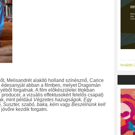
további 
t, Melisandrét alakító holland színésznő, Carice
 édesanyját abban a filmben, melyet Dragomán
éből forgatnak. A film előkészületei titokban
e producer, a vizuális effektusokért felelős csapat)
ak, mint például
Végzetes hazugságok, Egy
ő, Suszter, szabó, baka, kém
vagy
Beszélnünk kell
t jövőre kezdik forgatni.