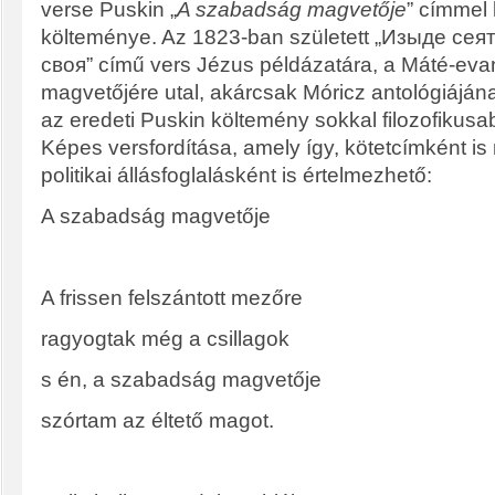
verse Puskin „
A szabadság magvetője
”
címmel l
költeménye. Az 1823-ban született „
Изыде сеят
своя” című vers Jézus példázatára, a Máté-ev
magvetőjére utal, akárcsak Móricz antológiájá
az eredeti Puskin költemény sokkal filozofikusa
Képes versfordítása, amely így, kötetcímként i
politikai állásfoglalásként is értelmezhető:
A szabadság magvetője
A frissen felszántott mezőre
ragyogtak még a csillagok
s én, a szabadság magvetője
szórtam az éltető magot.