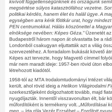
kivívott függetlenségünknek és országunk se
megsértése súlyos katasztrófához vezetne. S
politikai kérdés, hanem élet és halál ügye. A mag
egységben arra kérik főtitkár urat, hogy mindezt 
PEN centrumokkal. Hálás köszönettel a Magya
elnöksége nevében: Képes Géza.”
Üzenetét az 
Budapestről három napon át olvastatta be a rá
Londonból csakugyan eljuttatták azt a világ ö
szervezetéhez. A forradalom bukását követő át
Képes azt tervezte, hogy Magvető címmel folyóira
már nem maradt ideje: 1957-ben rövid úton elboc
létrehozott kiadótól.
1958-tól az MTA Irodalomtudományi Intézet vilá
került, ahol rövid ideig a
Helikon Világirodalmi F
szerkesztőjeként dolgozhatott tovább, majd fiata
nyugdíjazták. Innentől visszavonultan élt, bár k
műfordítóként is termékeny volt.
„Műfordításai k
meg.
– írta róla Vezér Erzsébet –
Fordított nyug