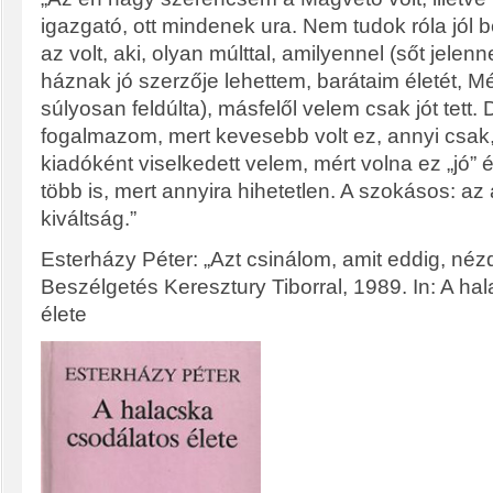
igazgató, ott mindenek ura. Nem tudok róla jól b
az volt, aki, olyan múlttal, amilyennel (sőt jelenn
háznak jó szerzője lehettem, barátaim életét, M
súlyosan feldúlta), másfelől velem csak jót tett.
fogalmazom, mert kevesebb volt ez, annyi csak
kiadóként viselkedett velem, mért volna ez „jó” 
több is, mert annyira hihetetlen. A szokásos: az
kiváltság.”
Esterházy Péter: „Azt csinálom, amit eddig, néz
Beszélgetés Keresztury Tiborral, 1989. In: A ha
élete