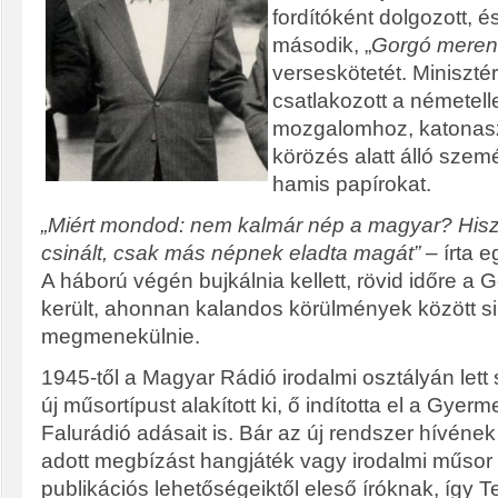
fordítóként dolgozott, é
második, „
Gorgó mere
verseskötetét. Minisztér
csatlakozott a németell
mozgalomhoz, katonas
körözés alatt álló szem
hamis papírokat.
„Miért mondod: nem kalmár nép a magyar? Hisz
csinált, csak más népnek eladta magát”
– írta 
A háború végén bujkálnia kellett, rövid időre a
került, ahonnan kalandos körülmények között si
megmenekülnie.
1945-től a Magyar Rádió irodalmi osztályán lett
új műsortípust alakított ki, ő indította el a Gyer
Falurádió adásait is. Bár az új rendszer hívének
adott megbízást hangjáték vagy irodalmi műsor
publikációs lehetőségeiktől eleső íróknak, így 