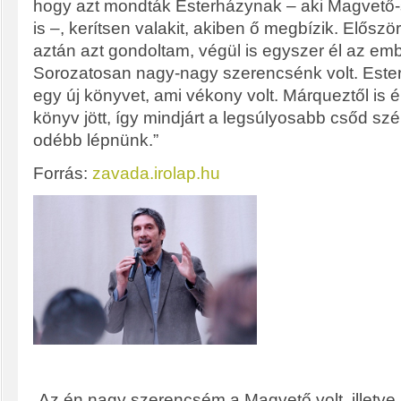
hogy azt mondták Esterházynak – aki Magvető-
is –, kerítsen valakit, akiben ő megbízik. Elős
aztán azt gondoltam, végül is egyszer él az em
Sorozatosan nagy-nagy szerencsénk volt. Ester
egy új könyvet, ami vékony volt. Márqueztől is
könyv jött, így mindjárt a legsúlyosabb csőd szél
odébb lépnünk.”
Forrás:
zavada.irolap.hu
„Az én nagy szerencsém a Magvető volt, illetv