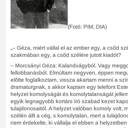
(Fotó: PIM, DIA)
„– Géza, miért vállal el az ember egy, a csőd szé
szakmában egy, a csőd szélére jutott kiadót?
– Morcsányi Géza: Kalandvágyból. Vagy meggon
fellobbanásból. Elmúltam negyven, éppen megu
előtte foglalkoztam, vissza akartam menni a sz
dramaturgnak, s akkor kaptam egy telefont Este
helyzet komolyságát és komolytalanságát jellem
egyik legnagyobb kortárs író szabad kezet kapo
tulajdonosaitól. A helyzet valóban komoly volt, 
szélén állt a cég, s komolytalan, mert a tulajdo
nem érdekelte, ki vállalja el ebben a helyzetben