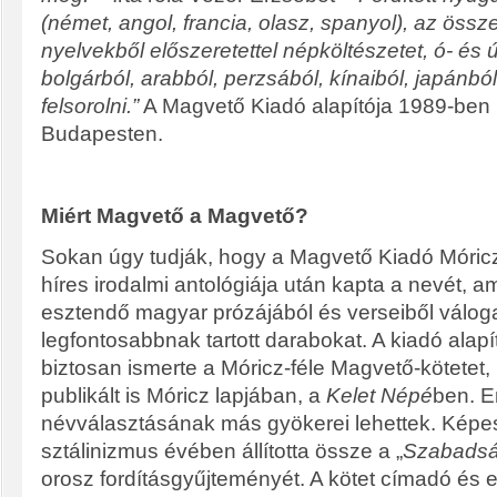
(német, angol, francia, olasz, spanyol), az össz
nyelvekből előszeretettel népköltészetet, ó- és 
bolgárból, arabból, perzsából, kínaiból, japánbó
felsorolni.”
A Magvető Kiadó alapítója 1989-ben 
Budapesten.
Miért Magvető a Magvető?
Sokan úgy tudják, hogy a Magvető Kiadó Móri
híres irodalmi antológiája után kapta a nevét, a
esztendő magyar prózájából és verseiből váloga
legfontosabbnak tartott darabokat. A kiadó alap
biztosan ismerte a Móricz-féle Magvető-kötetet, 
publikált is Móricz lapjában, a
Kelet Népé
ben. E
névválasztásának más gyökerei lehettek. Képe
sztálinizmus évében állította össze a „
Szabadsá
orosz fordításgyűjteményét. A kötet címadó é