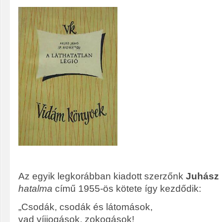
Az egyik legkorábban kiadott szerzőnk
Juhász
hatalma
című 1955-ös kötete így kezdődik:
„Csodák, csodák és látomások,
vad víjjogások, zokogások!