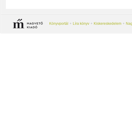
Könyvportál
Líra könyv
Kiskereskedelem
Nag