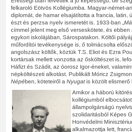
Érettségi után felvették a jó képességű, de szeg
felkaroló Eötvös Kollégiumba. Magyar-német-an
diplomát, de hamar elsajátította a francia, latin, 
észt és perzsa nyelv ismeretét is. 1933-ban „
Má
címmel jelent meg első verseskötete, és ebben a
egykori iskolájában, Sárospatakon. Költői pályáj
műfordítói tevékenysége is, ő tolmácsolta elős
angolszász költők, köztük T.S. Eliot és Ezra Po
kortársak mellett vonzotta az ősköltészet is, lefo
Háfizt és Szádit, az óorosz Igor-éneket, valamin
népköltészeti alkotást. Publikált Móricz Zsigmo
Népé
ben, köteteiről a
Nyugat
is közölt elismerő k
Amikor a háború kitörés
kollégiumból elbocsátott
állampolgárságú nyelvtan
szolidaritásból Képes G
Honvédelmi Minisztériu
alkalmazottja lett, franc