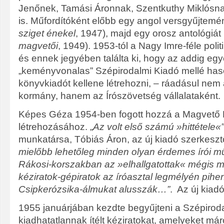
Jenőnek, Tamási Áronnak, Szentkuthy Miklósn
is. Műfordítóként előbb egy angol versgyűjtemén
sziget énekel
, 1947), majd egy orosz antológiát 
magvetői
, 1949). 1953-tól a Nagy Imre-féle polit
és ennek jegyében találta ki, hogy az addig eg
„keményvonalas” Szépirodalmi Kiadó mellé hason
könyvkiadót kellene létrehozni, – ráadásul nem 
kormány, hanem az Írószövetség vállalataként.
Képes Géza 1954-ben fogott hozzá a Magvető
létrehozásához. „
Az volt első számú »hittétele«”
munkatársa, Tóbiás Áron, az új kiadó szerkesz
mielőbb lehetőleg minden olyan érdemes írói m
Rákosi-korszakban az »elhallgatottak« mégis m
kéziratok-gépiratok az íróasztal legmélyén pihe
Csipkerózsika-álmukat alusszák…”
.
Az új kiad
1955 januárjában kezdte begyűjteni a Szépirod
kiadhatatlannak ítélt kéziratokat, amelyeket már