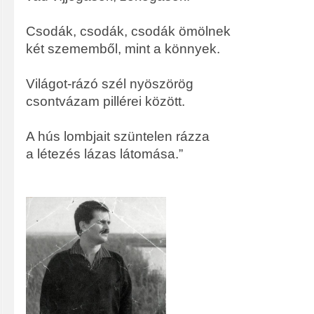
Csodák, csodák, csodák ömölnek
két szememből, mint a könnyek.
Világot-rázó szél nyöszörög
csontvázam pillérei között.
A hús lombjait szüntelen rázza
a létezés lázas látomása.”