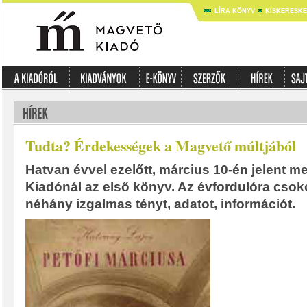
LÍRA KÖNYV
KISKERESK
Tudta? Érdekességek a Magvető múltjából
Hatvan évvel ezelőtt, március 10-én jelent 
Kiadónál az első könyv. Az évfordulóra cso
néhány izgalmas tényt, adatot, információt.