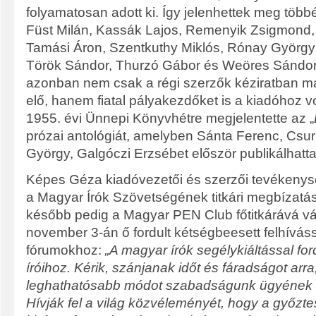
folyamatosan adott ki. Így jelenhettek meg több
Füst Milán, Kassák Lajos, Remenyik Zsigmond,
Tamási Áron, Szentkuthy Miklós, Rónay Györg
Török Sándor, Thurzó Gábor és Weöres Sándo
azonban nem csak a régi szerzők kéziratban ma
elő, hanem fiatal pályakezdőket is a kiadóhoz vo
1955. évi Ünnepi Könyvhétre megjelentette az „
prózai antológiát, amelyben Sánta Ferenc, Csu
György, Galgóczi Erzsébet először publikálhatta
Képes Géza kiadóvezetői és szerzői tevékenység
a Magyar Írók Szövetségének titkári megbízatás
később pedig a Magyar PEN Club főtitkárává vá
november 3-án ő fordult kétségbeesett felhíváss
fórumokhoz:
„A magyar írók segélykiáltással for
íróihoz. Kérik, szánjanak időt és fáradságot arr
leghathatósabb módot szabadságunk ügyének 
Hívják fel a világ közvéleményét, hogy a győzt