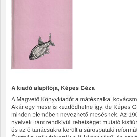
A kiadó alapítója, Képes Géza
A Magvető Könyvkiadót a mátészalkai kovácsmest
Akár egy mese is kezdődhetne így, de Képes G
minden elemében nevezhető mesésnek. Az 1909
nyelvek iránt rendkívüli tehetséget mutató kisfiúra
és az ő tanácsukra került a sárospataki reform