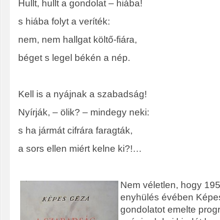
Hullt, hullt a gondolat – hiába!
s hiába folyt a veríték:
nem, nem hallgat költő-fiára,
béget s legel békén a nép.
Kell is a nyájnak a szabadság!
Nyírják, – ölik? – mindegy neki:
s ha jármát cifrára faragták,
a sors ellen miért kelne ki?!…
Nem véletlen, hogy 1954
enyhülés évében Képes
gondolatot emelte prog