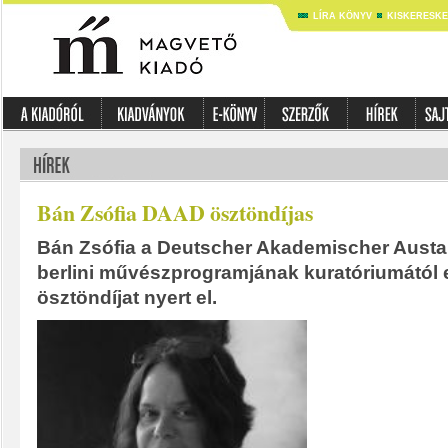
LÍRA KÖNYV
KISKERESK
Bán Zsófia DAAD ösztöndíjas
Bán Zsófia a Deutscher Akademischer Aust
berlini művészprogramjának kuratóriumától 
ösztöndíjat nyert el.