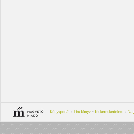
Könyvportál
Líra könyv
Kiskereskedelem
Nag