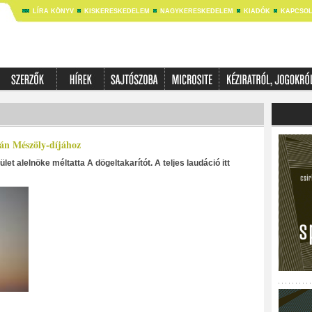
LÍRA KÖNYV
KISKERESKEDELEM
NAGYKERESKEDELEM
KIADÓK
KAPCSOL
tán Mészöly-díjához
t alelnöke méltatta A dögeltakarítót. A teljes laudáció itt