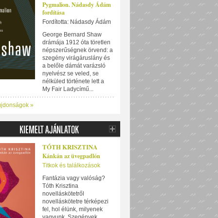
Pygmalion. Nádasdy Ádám
fordítása
Fordította: Nádasdy Ádám
George Bernard Shaw
drámája 1912 óta töretlen
népszerűségnek örvend: a
szegény virágáruslány és
a belőle dámát varázsló
nyelvész se veled, se
nélküled története lett a
My Fair Ladycímű...
újdonságok »
TÓTH KRISZTINA
Kánkán az üvegpadlón
Titkok és találkozások
Fantázia vagy valóság?
Tóth Krisztina
novelláskötetről
novelláskötetre térképezi
fel, hol élünk, milyenek
vagyunk. Szegények,