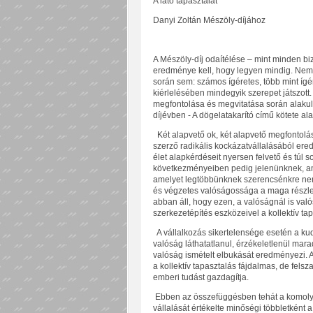
A látó tapasztalat
Danyi Zoltán Mészöly-díjához
A Mészöly-díj odaítélése – mint minden bi
eredménye kell, hogy legyen mindig. Nem
során sem: számos ígéretes, több mint ígé
kiérlelésében mindegyik szerepet játszot
megfontolása és megvitatása során alakul
díjévben - A dögelatakarító című kötete ala
Két alapvető ok, két alapvető megfontolá
szerző radikális kockázatvállalásából ere
élet alapkérdéseit nyersen felvető és túl
következményeiben pedig jelenünknek, amel
amelyet legtöbbünknek szerencsénkre nem
és végzetes valóságossága a maga részlet
abban áll, hogy ezen, a valóságnál is való
szerkezetépítés eszközeivel a kollektív ta
A vállalkozás sikertelensége esetén a k
valóság láthatatlanul, érzékeletlenül mar
valóság ismételt elbukását eredményezi. A
a kollektív tapasztalás fájdalmas, de fe
emberi tudást gazdagítja.
Ebben az összefüggésben tehát a komoly 
vállalását értékelte minőségi többletként a