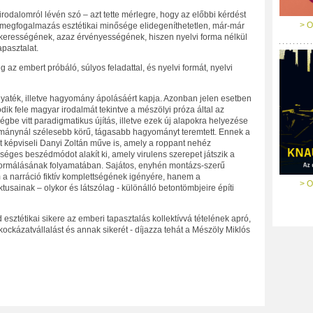
rodalomról lévén szó – azt tette mérlegre, hogy az előbbi kérdést
> O
 a megfogalmazás esztétikai minősége elidegeníthetetlen, már-már
sikerességének, azaz érvényességének, hiszen nyelvi forma nélkül
pasztalat.
 az embert próbáló, súlyos feladattal, és nyelvi formát, nyelvi
gyaték, illetve hagyomány ápolásáért kapja. Azonban jelen esetben
ik fele magyar irodalmát tekintve a mészölyi próza által az
gbe vitt paradigmatikus újítás, illetve ezek új alapokra helyezése
mánynál szélesebb körű, tágasabb hagyományt teremtett. Ennek a
képviseli Danyi Zoltán műve is, amely a roppant nehéz
éges beszédmódot alakít ki, amely virulens szerepet játszik a
á formálásának folyamatában. Sajátos, enyhén montázs-szerű
m a narráció fiktív komplettségének igényére, hanem a
> O
usainak – olykor és látszólag -
különálló betontömbjeire építi
esztétikai sikere az emberi tapasztalás kollektívvá tételének apró,
 kockázatvállalást és annak sikerét - díjazza tehát a Mészöly Miklós