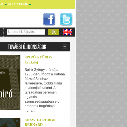
AT
OLDALTÉRKÉP
SPIRÓ GYÖRGY
Csirkefej
Spiró György drámája
1985-ben íródott a Katona
József Színház
felkérésére, Gobbi Hilda
jutalomjátékaként. A
társadalom peremén
egymás
szomszédságában élő
emberek tragédiája
noha...
SHAW, GERORGE
BERNARD