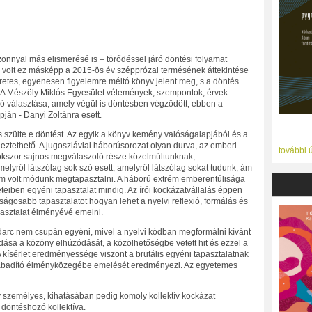
zonnyal más elismerésé is – törődéssel járó döntési folyamat
 volt ez másképp a 2015-ös év szépprózai termésének áttekintése
retes, egyenesen figyelemre méltó könyv jelent meg, s a döntés
t. A Mészöly Miklós Egyesület vélemények, szempontok, érvek
ó választása, amely végül is döntésben végződött, ebben a
pján - Danyi Zoltánra esett.
s szülte e döntést. Az egyik a könyv kemény valóságalapjából és a
deztethető. A jugoszláviai háborúsorozat olyan durva, az emberi
további 
 sokszor sajnos megválaszoló része közelmúltunknak,
yről látszólag sok szó esett, amelyről látszólag sokat tudunk, ám
 volt módunk megtapasztalni. A háború extrém emberentúlisága
eiben egyéni tapasztalat mindig. Az írói kockázatvállalás éppen
ságosabb tapasztalatot hogyan lehet a nyelvi reflexió, formálás és
pasztalat élményévé emelni.
udarc nem csupán egyéni, mivel a nyelvi kódban megformálni kívánt
adása a közöny elhúzódását, a közölhetőségbe vetett hit és ezzel a
 kísérlet eredményessége viszont a brutális egyéni tapasztalatnak
lszabadító élményközegébe emelését eredményezi. Az egyetemes
személyes, kihatásában pedig komoly kollektív kockázat
 döntéshozó kollektíva.