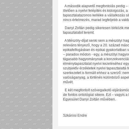
A második alapvető megfontolás pedig – i
illetően a nyelvi felépítés és kidolgozás,
tapasztalatazonos kelléke a vállalkozás 
nincs értelmezés, marad legfeljebb a vakta
Danyi Zoltán pedig sikeresen birkózik meg
tapasztalatot teremt.
A Mészöly-díjat senki sem a mészölyi ha
releváns tényező, hogy a 20. század másod
epikafelfogásban és epikai gyakorlatban vé
– paradox módon - egy, a mészölyi hagyo
tágasabb hagyománynak a konzekvenciáit 
élménytapasztalat nyelvi kezeléséhez egys
szubjektív érzékletek nyelvi tapasztalatt
szerkezetet is formált ehhez a szerző: ne
valóságanyag, a történés különböző aspekt
művét.
E két megfontolt szövegalkotó eljárásmód 
de fontos ontológiai sikere. Ezt – vagyis a
Egyesület Danyi Zoltán művében.
Szkárosi Endre