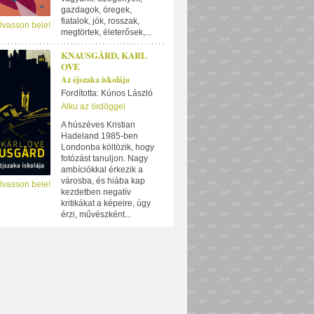
gazdagok, öregek,
fiatalok, jók, rosszak,
lvasson bele!
megtörtek, életerősek,...
KNAUSGÅRD, KARL
OVE
Az éjszaka iskolája
Fordította: Kúnos László
Alku az ördöggel
A húszéves Kristian
Hadeland 1985-ben
Londonba költözik, hogy
fotózást tanuljon. Nagy
ambíciókkal érkezik a
városba, és hiába kap
lvasson bele!
kezdetben negatív
kritikákat a képeire, úgy
érzi, művészként...