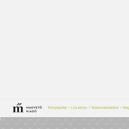
Könyvportál
Líra könyv
Kiskereskedelem
Nag