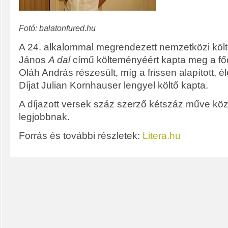
Fotó: balatonfured.hu
A 24. alkalommal megrendezett nemzetközi kö
János
A dal
című költeményéért kapta meg a főd
Oláh András részesült, míg a frissen alapított, é
Díjat Julian Kornhauser lengyel költő kapta.
A díjazott versek száz szerző kétszáz műve köz
legjobbnak.
Forrás és további részletek:
Litera.hu