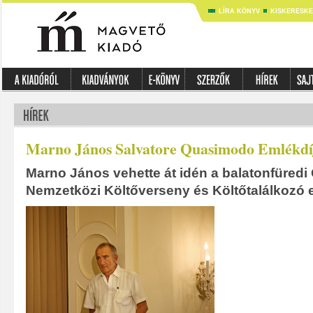
LÍRA KÖNYV
KISKERESK
Marno János Salvatore Quasimodo Emlékdíj
Marno János vehette át idén a balatonfüred
Nemzetközi Költőverseny és Költőtalálkozó e