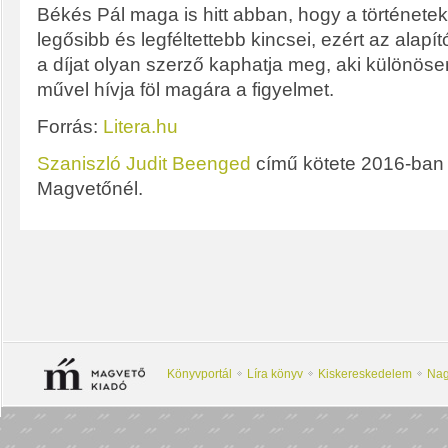
Békés Pál maga is hitt abban, hogy a története
legősibb és legféltettebb kincsei, ezért az alapí
a díjat olyan szerző kaphatja meg, aki különöse
művel hívja föl magára a figyelmet.
Forrás:
Litera.hu
Szaniszló Judit
Beenged
című kötete 2016-ban 
Magvetőnél.
Könyvportál
Líra könyv
Kiskereskedelem
Nag