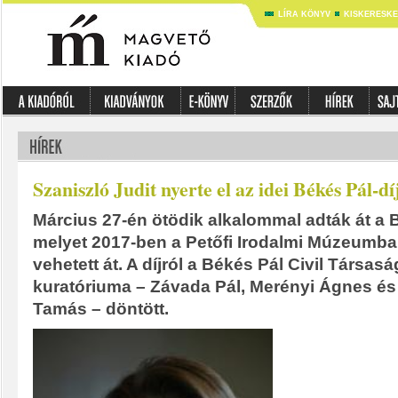
LÍRA KÖNYV
KISKERESK
Szaniszló Judit nyerte el az idei Békés Pál-dí
Március 27-én ötödik alkalommal adták át a B
melyet 2017-ben a Petőfi Irodalmi Múzeumba
vehetett át. A díjról a Békés Pál Civil Társas
kuratóriuma – Závada Pál, Merényi Ágnes é
Tamás – döntött.