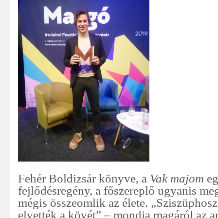
Fehér Boldizsár könyve, a
Vak majom
eg
fejlődésregény, a főszereplő ugyanis me
mégis összeomlik az élete. „Sziszüphosz
elvették a kövét” – mondja magáról az an