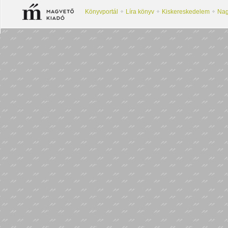
Könyvportál
Líra könyv
Kiskereskedelem
Nag