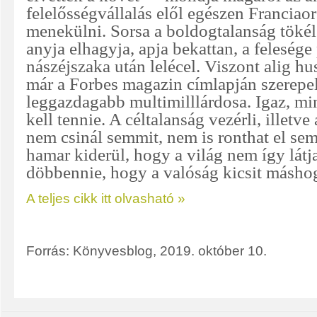
felelősségvállalás elől egészen Franciao
menekülni. Sorsa a boldogtalanság tökéle
anyja elhagyja, apja bekattan, a felesége
nászéjszaka után lelécel. Viszont alig 
már a Forbes magazin címlapján szerepel
leggazdagabb multimilllárdosa. Igaz, mi
kell tennie. A céltalanság vezérli, illetve
nem csinál semmit, nem is ronthat el s
hamar kiderül, hogy a világ nem így látja
döbbennie, hogy
a valóság kicsit másh
A teljes cikk itt olvasható »
Forrás: Könyvesblog, 2019. október 10.