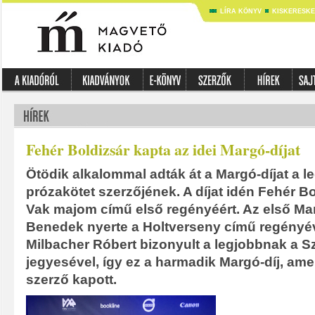
LÍRA KÖNYV
KISKERESK
Fehér Boldizsár kapta az idei Margó-díjat
Ötödik alkalommal adták át a Margó-díjat a l
prózakötet szerzőjének. A díjat idén Fehér Bo
Vak majom című első regényéért. Az első Mar
Benedek nyerte a Holtverseny című regényé
Milbacher Róbert bizonyult a legjobbnak a S
jegyesével, így ez a harmadik Margó-díj, am
szerző kapott.