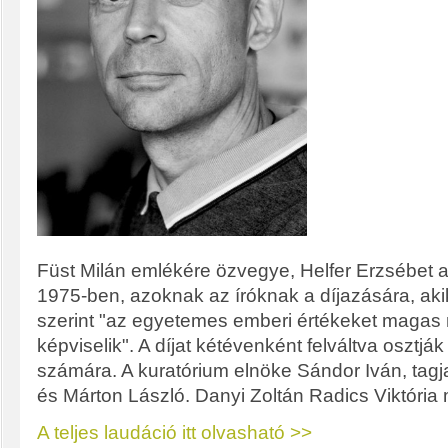
Füst Milán emlékére özvegye, Helfer Erzsébet ala
1975-ben, azoknak az íróknak a díjazására, akik
szerint "az egyetemes emberi értékeket magas
képviselik". A díjat kétévenként felváltva osztják
számára. A kuratórium elnöke Sándor Iván, tagja
és Márton László. Danyi Zoltán Radics Viktória m
A teljes laudáció itt olvasható >>