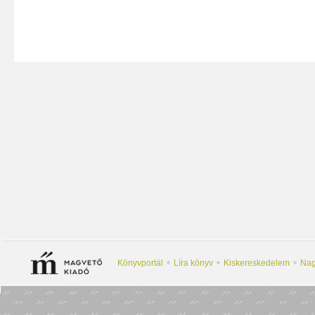
Könyvportál
Líra könyv
Kiskereskedelem
Nag