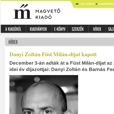
LÍRA KÖNYV
KISKERESK
Danyi Zoltán Füst Milán-díjat kapott
December 3-án adták át a Füst Milán-díjat az 
idei év díjazottjai: Danyi Zoltán és Barnás Fe