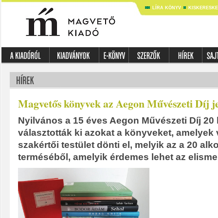
LÍRA KÖNYV
KISKERESK
Magvetős könyvek az Aegon Művészeti Díj jel
Nyilvános a 15 éves Aegon Művészeti Díj 20 k
választották ki azokat a könyveket, amelyek v
szakértői testület dönti el, melyik az a 20 a
terméséből, amelyik érdemes lehet az elisme