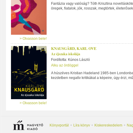
Fantázia vagy valóság? Tóth Krisztina novellásköte
öregek, fiatalok, jók, rosszak, megtörtek, életerősek,
> Olvasson bele!
KNAUSGÅRD, KARL OVE
Az éjszaka iskolája
Fordította: Kúnos László
Alku az ördöggel
A húszéves Kristian Hadeland 1985-ben Londonba kö
kezdetben negatív kritikákat a képeire, úgy érzi, mű
> Olvasson bele!
Könyvportál
Líra könyv
Kiskereskedelem
Nag