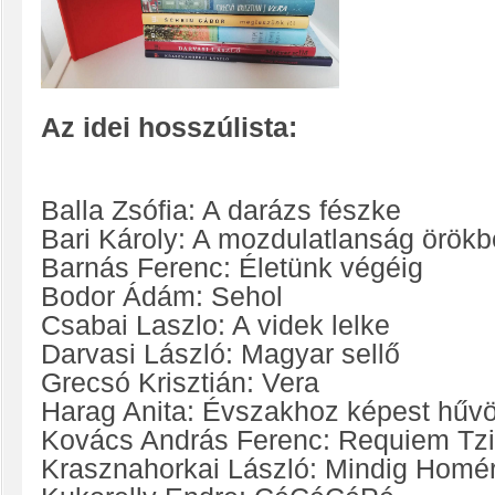
Az idei hosszúlista:
Balla Zsófia: A darázs fészke
Bari Károly: A mozdulatlanság örök
Barnás Ferenc: Életünk végéig
Bodor Ádám: Sehol
Csabai Laszlo: A videk lelke
Darvasi László: Magyar sellő
Grecsó Krisztián: Vera
Harag Anita: Évszakhoz képest hűv
Kovács András Ferenc: Requiem Tz
Krasznahorkai László: Mindig Homé