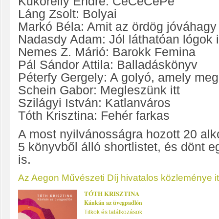
Kukorelly Endre: CéCéCéPé
Láng Zsolt: Bolyai
Markó Béla: Amit az ördög jóváhagy
Nadasdy Adam: Jól láthatóan lógok i
Nemes Z. Márió: Barokk Femina
Pál Sándor Attila: Balladáskönyv
Péterfy Gergely: A golyó, amely meg
Schein Gabor: Megleszünk itt
Szilágyi István: Katlanváros
Tóth Krisztina: Fehér farkas
A most nyilvánosságra hozott 20 alko
5 könyvből álló shortlistet, és dönt eg
is.
Az Aegon Művészeti Díj hivatalos közleménye i
TÓTH KRISZTINA
Kánkán az üvegpadlón
Titkok és találkozások