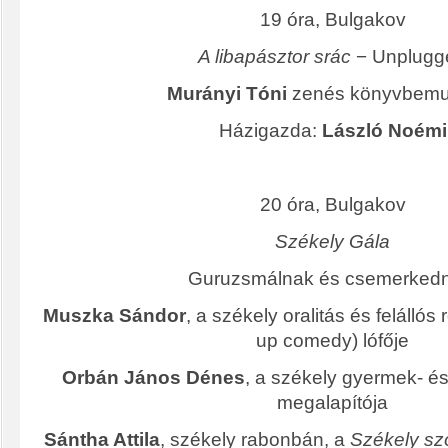
19 óra, Bulgakov
A libapásztor srác
− Unplugg
Murányi Tóni
zenés könyvbemut
Házigazda:
László Noémi
20 óra, Bulgakov
Székely Gála
Guruzsmálnak és csemerkedn
Muszka Sándor
, a székely oralitás és felállós
up comedy) lófője
Orbán János Dénes
, a székely gyermek- és
megalapítója
Sántha Attila
, székely rabonbán, a
Székely sz