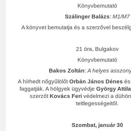
Könyvbemutató
Szálinger Balázs
:
M1/M7
A könyvet bemutatja és a szerzővel beszél
21 óra, Bulgakov
Könyvbemutató
Bakos Zoltán
:
A helyes asszony
A hírhedt nőgyűlölőt
Orbán János Dénes
é
faggatják. A hölgyek ügyvédje
György Attila
szerzőt
Kovács Feri
védelmezi a dühön
tettlegességeitől.
Szombat, január 30