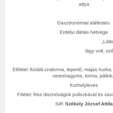
attya
Gasztronómiai aláfestés:
Erdélyi diétás hétvége
„Látt
lágy volt, s
Előétel: füstölt szalonna, tepertő, májas hurka
vereshagyma, torma, pálink
Korhelyleves
Főétel: friss disznóságok puliszkával és sa
Séf:
Székely József Attila