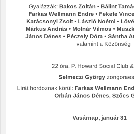
Gyalázzák:
Bakos Zoltán • Bálint Tamás
Farkas Wellmann Endre • Fekete Vince 
Karácsonyi Zsolt • László Noémi • Lövé
Márkus András • Molnár Vilmos • Musz
János Dénes • Péczely Dóra • Sántha At
valamint a Közönség
22 óra, P. Howard Social Club 
Selmeczi György
zongoraes
Lírát hordoznak körül:
Farkas Wellmann End
Orbán János Dénes, Szőcs 
Vasárnap, január 31