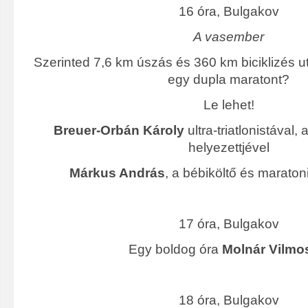
16 óra, Bulgakov
A vasember
Szerinted 7,6 km úszás és 360 km biciklizés ut
egy dupla maratont?
Le lehet!
Breuer-Orbán Károly
ultra-triatlonistával, 
helyezettjével
Márkus András
, a bébiköltő és maraton
17 óra, Bulgakov
Egy boldog óra
Molnár Vilmo
18 óra, Bulgakov