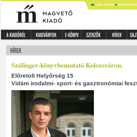
LÍRA KÖNYV
KISKERESK
Szálinger-könyvbemutató Kolozsváron.
Előretolt Helyőrség 15
Vidám irodalmi- sport- és gasztronómiai fes