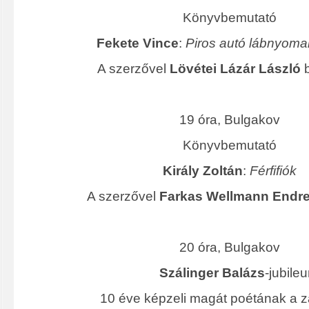
Könyvbemutató
Fekete Vince
:
Piros autó lábnyoma
A szerzővel
Lövétei Lázár László
b
19 óra, Bulgakov
Könyvbemutató
Király Zoltán
:
Férfifiók
A szerzővel
Farkas Wellmann Endr
20 óra, Bulgakov
Szálinger Balázs
-jubile
10 éve képzeli magát poétának a z