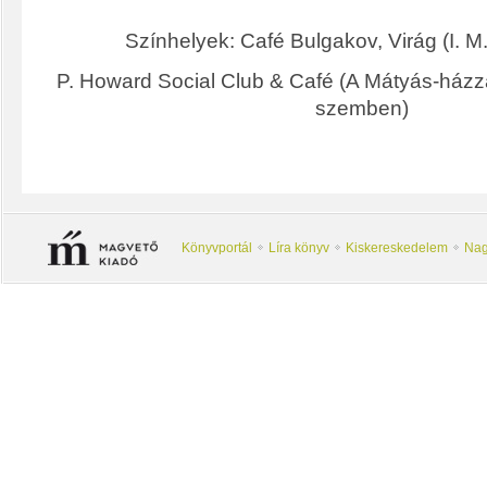
Színhelyek: Café Bulgakov, Virág (I. M.
P. Howard Social Club & Café (A Mátyás-házza
szemben)
Könyvportál
Líra könyv
Kiskereskedelem
Nag