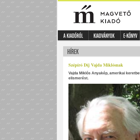
Szépíró Díj Vajda Miklósnak
Vajda Miklós Anyakép, amerikai keretben
elismerést.