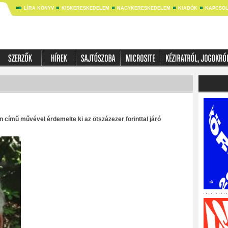
LÍRA KÖNYV
KISKERESKEDELEM
NAGYKERESKEDELEM
KIADÓK
KAPCSOL
 című művével érdemelte ki az ötszázezer forinttal járó