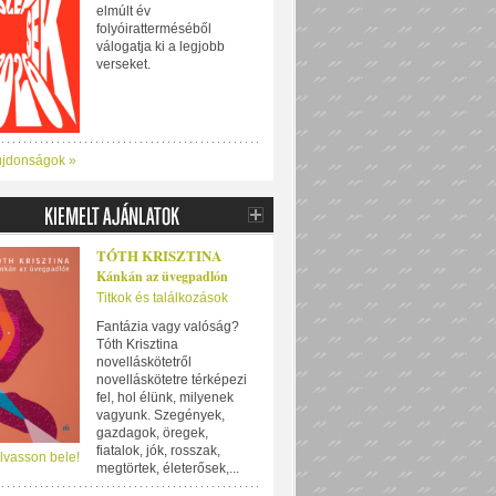
elmúlt év
folyóiratterméséből
válogatja ki a legjobb
verseket.
újdonságok »
TÓTH KRISZTINA
Kánkán az üvegpadlón
Titkok és találkozások
Fantázia vagy valóság?
Tóth Krisztina
novelláskötetről
novelláskötetre térképezi
fel, hol élünk, milyenek
vagyunk. Szegények,
gazdagok, öregek,
fiatalok, jók, rosszak,
lvasson bele!
megtörtek, életerősek,...