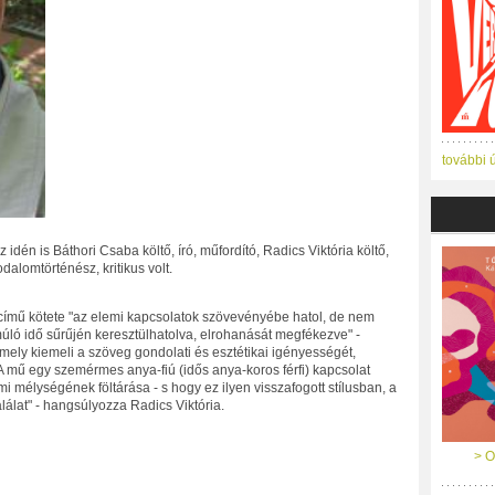
további 
 idén is Báthori Csaba költő, író, műfordító, Radics Viktória költő,
dalomtörténész, kritikus volt.
című kötete "az elemi kapcsolatok szövevényébe hatol, de nem
úló idő sűrűjén keresztülhatolva, elrohanását megfékezve" -
mely kiemeli a szöveg gondolati és esztétikai igényességét,
 "A mű egy szemérmes anya-fiú (idős anya-koros férfi) kapcsolat
 mélységének föltárása - s hogy ez ilyen visszafogott stílusban, a
alálat" - hangsúlyozza Radics Viktória.
> O