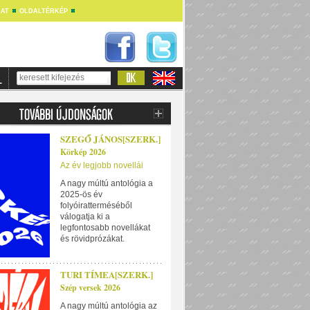
AT
OLDALTÉRKÉP
SZEGŐ JÁNOS[SZERK.]
Körkép 2026
Az év legjobb novellái
A nagy múltú antológia a
2025-ös év
folyóiratterméséből
válogatja ki a
legfontosabb novellákat
és rövidprózákat.
TURI TÍMEA[SZERK.]
Szép versek 2026
A nagy múltú antológia az