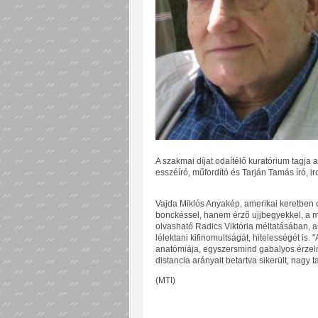
A szakmai díjat odaítélő kuratórium tagja az
esszéíró, műfordító és Tarján Tamás író, iro
Vajda Miklós Anyakép, amerikai keretben 
bonckéssel, hanem érző ujjbegyekkel, a m
olvasható Radics Viktória méltatásában, a
lélektani kifinomultságát, hitelességét is.
anatómiája, egyszersmind gabalyos érzelmi
distancia arányait betartva sikerült, nagy t
(MTI)