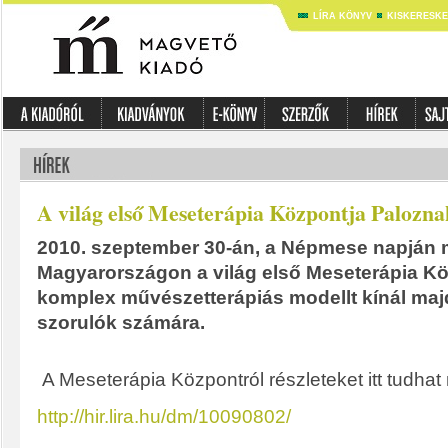
LÍRA KÖNYV
KISKERESK
A világ első Meseterápia Központja Palozn
2010. szeptember 30-án, a Népmese napján 
Magyarországon a világ első Meseterápia Kö
komplex művészetterápiás modellt kínál maj
szorulók számára.
A Meseterápia Központról részleteket itt tudhat
http://hir.lira.hu/dm/10090802/