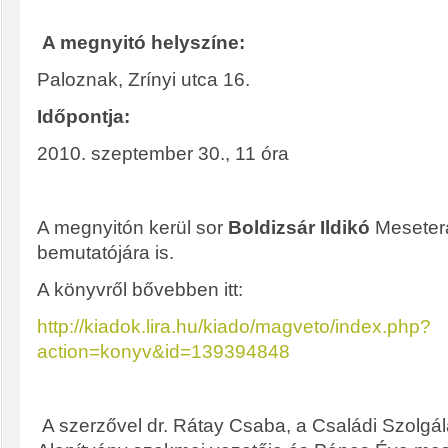
A megnyitó helyszíne:
Paloznak, Zrínyi utca 16.
Időpontja:
2010. szeptember 30., 11 óra
A megnyitón kerül sor
Boldizsár Ildikó
Meseterá
bemutatójára is.
A könyvről bővebben itt:
http://kiadok.lira.hu/kiado/magveto/index.php?
action=konyv&id=139394848
A szerzővel dr. Rátay Csaba, a Családi Szolgál