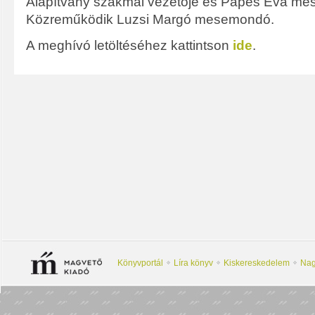
Alapítvány szakmai vezetője és Pápes Éva mes
Közreműködik Luzsi Margó mesemondó.
A meghívó letöltéséhez kattintson
ide
.
Könyvportál
Líra könyv
Kiskereskedelem
Nag